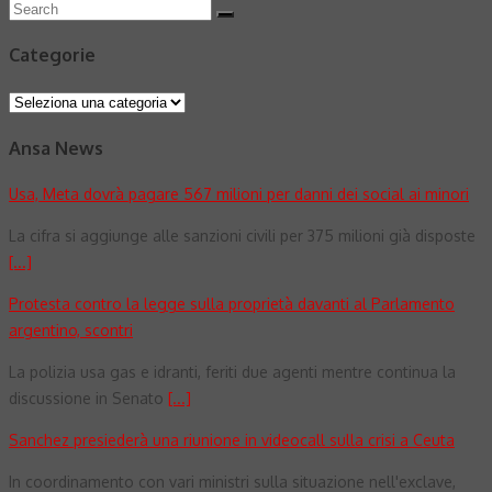
Search
Search
for:
Categorie
Categorie
Ansa News
Usa, Meta dovrà pagare 567 milioni per danni dei social ai minori
La cifra si aggiunge alle sanzioni civili per 375 milioni già disposte
[...]
Protesta contro la legge sulla proprietà davanti al Parlamento
argentino, scontri
La polizia usa gas e idranti, feriti due agenti mentre continua la
discussione in Senato
[...]
Sanchez presiederà una riunione in videocall sulla crisi a Ceuta
In coordinamento con vari ministri sulla situazione nell'exclave,