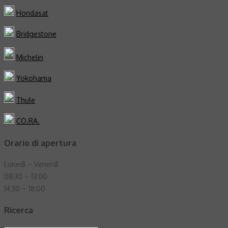
Hondasat
Bridgestone
Michelin
Yokohama
Thule
CO.RA.
Orario di apertura
Lunedì – Venerdì
08:30 – 13:00
14:30 – 18:00
Ricerca