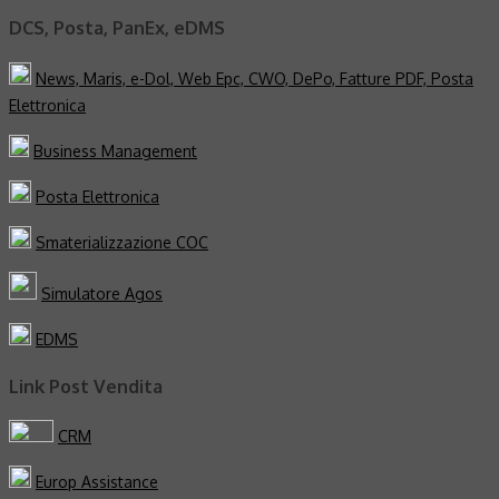
articoli
DCS, Posta, PanEx, eDMS
News, Maris, e-Dol, Web Epc, CWO, DePo, Fatture PDF, Posta
Elettronica
Business Management
Posta Elettronica
Smaterializzazione COC
Simulatore Agos
EDMS
Link Post Vendita
CRM
Europ Assistance