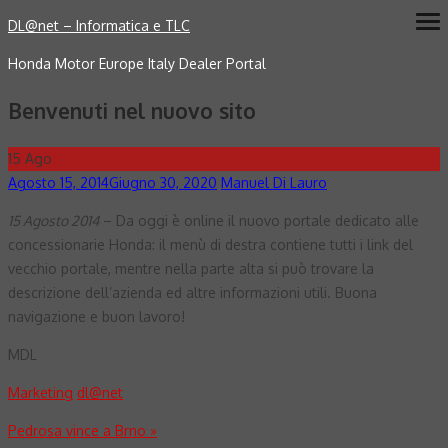
Skip
DL@net – Informatica e TLC
ope
me
to
Honda Motor Europe Italy Dealer Portal
content
Benvenuti nel nuovo sito
15
Ago
Posted
Author
Agosto 15, 2014
Giugno 30, 2020
Manuel Di Lauro
on
15 Agosto 2014
– Da oggi è online il nuovo portale dedicato alle
concessionarie Honda: il menù di destra contiene tutti i link del
vecchio portale, mentre nella parte alta si può trovare la
descrizione dell’azienda ed altre informazioni utili. Buona
navigazione e buon lavoro!
MDL
Marketing
dl@net
Navigazione
Pedrosa vince a Brno
»