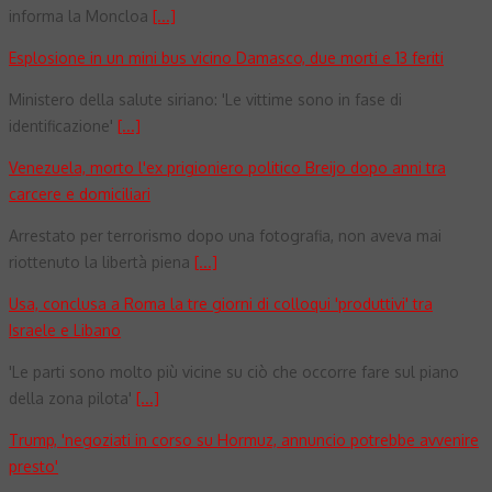
informa la Moncloa
[...]
Esplosione in un mini bus vicino Damasco, due morti e 13 feriti
Ministero della salute siriano: 'Le vittime sono in fase di
identificazione'
[...]
Venezuela, morto l'ex prigioniero politico Breijo dopo anni tra
carcere e domiciliari
Arrestato per terrorismo dopo una fotografia, non aveva mai
riottenuto la libertà piena
[...]
Usa, conclusa a Roma la tre giorni di colloqui 'produttivi' tra
Israele e Libano
'Le parti sono molto più vicine su ciò che occorre fare sul piano
della zona pilota'
[...]
Trump, 'negoziati in corso su Hormuz, annuncio potrebbe avvenire
presto'