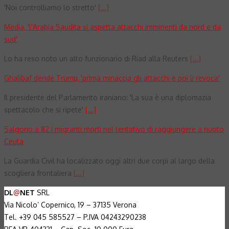
'Noi controlliamo lo stretto'
[...]
Media, 'l'Arabia Saudita si aspetta attacchi imminenti da nord e da
sud'
Lo ha reso noto un alto funzionario di Riad alla Reuters
[...]
Ghalibaf deride Trump, 'prima minaccia gli attacchi e poi li revoca'
Il presidente del Parlamento iraniano: 'La sua è una diplomazia
spettacolo che si ripete'
[...]
Salgono a 82 i migranti morti nel tentativo di raggiungere a nuoto
Ceuta
La Guardia Civil ha localizzato oggi altri due corpi al largo della
scogliera frontaliera
[...]
DL
@
NET
SRL
Via Nicolo’ Copernico, 19 – 37135 Verona
Tel. +39 045 585527 – P.IVA 04243290238