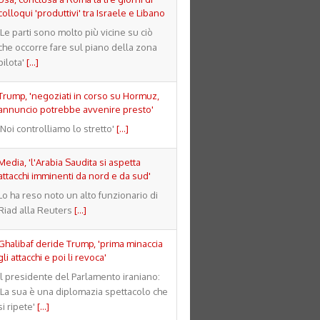
colloqui 'produttivi' tra Israele e Libano
'Le parti sono molto più vicine su ciò
che occorre fare sul piano della zona
pilota'
[...]
Trump, 'negoziati in corso su Hormuz,
annuncio potrebbe avvenire presto'
'Noi controlliamo lo stretto'
[...]
Media, 'l'Arabia Saudita si aspetta
attacchi imminenti da nord e da sud'
Lo ha reso noto un alto funzionario di
Riad alla Reuters
[...]
Ghalibaf deride Trump, 'prima minaccia
gli attacchi e poi li revoca'
Il presidente del Parlamento iraniano:
'La sua è una diplomazia spettacolo che
si ripete'
[...]