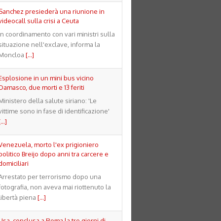
Sanchez presiederà una riunione in
videocall sulla crisi a Ceuta
In coordinamento con vari ministri sulla
situazione nell'exclave, informa la
Moncloa
[...]
Esplosione in un mini bus vicino
Damasco, due morti e 13 feriti
Ministero della salute siriano: 'Le
vittime sono in fase di identificazione'
[...]
Venezuela, morto l'ex prigioniero
politico Breijo dopo anni tra carcere e
domiciliari
Arrestato per terrorismo dopo una
fotografia, non aveva mai riottenuto la
libertà piena
[...]
Usa, conclusa a Roma la tre giorni di