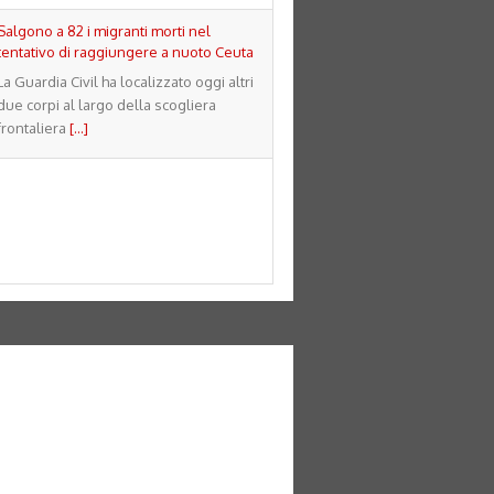
Salgono a 82 i migranti morti nel
tentativo di raggiungere a nuoto Ceuta
La Guardia Civil ha localizzato oggi altri
due corpi al largo della scogliera
frontaliera
[...]
Usa, Meta dovrà pagare 567 milioni per
danni dei social ai minori
La cifra si aggiunge alle sanzioni civili
per 375 milioni già disposte
[...]