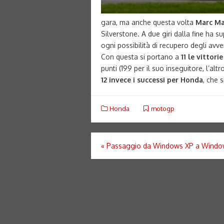
gara, ma anche questa volta
Marc M
Silverstone. A due giri dalla fine ha 
ogni possibilità di recupero degli avve
Con questa si portano a
11 le vittori
punti (199 per il suo inseguitore, l’al
12 invece i successi per Honda
, che 
Honda
motogp
Navigazione
«
Passaggio da Windows XP a Windo
articoli