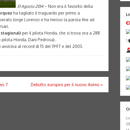
31 Agosto 2014
– Non era il favorito della
arquez
ha tagliato il traguardo per primo a
L
superato Jorge Lorenzo e ha messo la parola fine ad
rsari.
e stagionali
per il pilota Honda, che si trova ora a 288
tro pilota Honda, Dani Pedrosa).
si avvicina al record di 15 del 1997 e del 2003.
ws 7
Debutto europeo per il nuovo Asimo
»
O
Lu
08