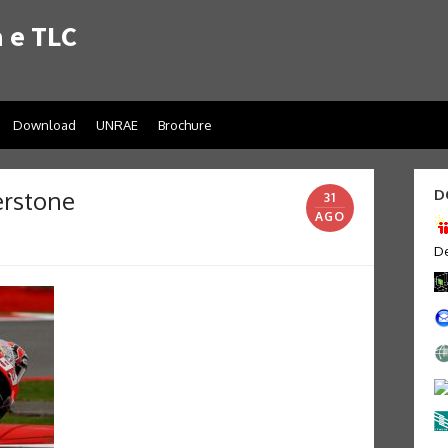
 e TLC
Download
UNRAE
Brochure
erstone
D
31
AGO
De