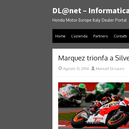
Skip
DL@net – Informatica
to
content
Honda Motor Europe Italy Dealer Portal
Home
L’azienda
Partners
Contatti
Marquez trionfa a Silv
Posted
Author
Agosto 31, 2014
Manuel Di Lauro
on