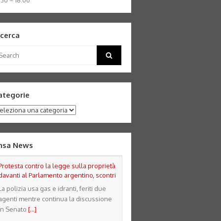
:30 – 18:00
icerca
arch
Search
:
ategorie
tegorie
nsa News
Protesta contro la legge sulla proprietà
davanti al Parlamento argentino, scontri
La polizia usa gas e idranti, feriti due
agenti mentre continua la discussione
in Senato
[...]