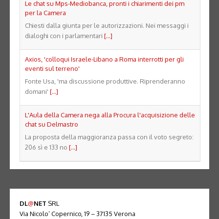
Le chat su Mps-Mediobanca, pronti i chiarimenti dei pm
per la Camera
Chiesti dalla giunta per le autorizzazioni. Nei messaggi i
dialoghi con i parlamentari
[...]
Axios, 'colloqui Israele-Libano a Roma interrotti per gli
eventi sul terreno'
Fonte Usa, 'ma discussione produttive. Riprenderanno
domani'
[...]
L'Aula della Camera nega alla Procura l'acquisizione delle
chat su Delmastro
La proposta della maggioranza passa con il voto segreto:
206 sì e 133 no
[...]
DL
@
NET
SRL
Via Nicolo’ Copernico, 19 – 37135 Verona