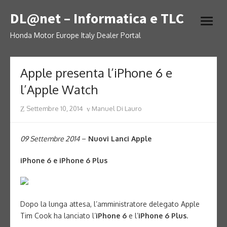
Skip
DL@net – Informatica e TLC
to
open
content
menu
Honda Motor Europe Italy Dealer Portal
Apple presenta l’iPhone 6 e
l’Apple Watch
Posted
Author
Settembre 10, 2014
Manuel Di Lauro
on
09 Settembre 2014
–
Nuovi Lanci Apple
iPhone 6 e iPhone 6 Plus
Dopo la lunga attesa, l’amministratore delegato Apple
Tim Cook ha lanciato l’
iPhone 6
e l’
iPhone 6 Plus
.