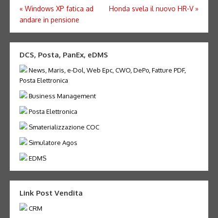
Navigazione
«
Windows XP fatica ad
Honda svela il nuovo HR-V
»
andare in pensione
articoli
DCS, Posta, PanEx, eDMS
News, Maris, e-Dol, Web Epc, CWO, DePo, Fatture PDF,
Posta Elettronica
Business Management
Posta Elettronica
Smaterializzazione COC
Simulatore Agos
EDMS
Link Post Vendita
CRM