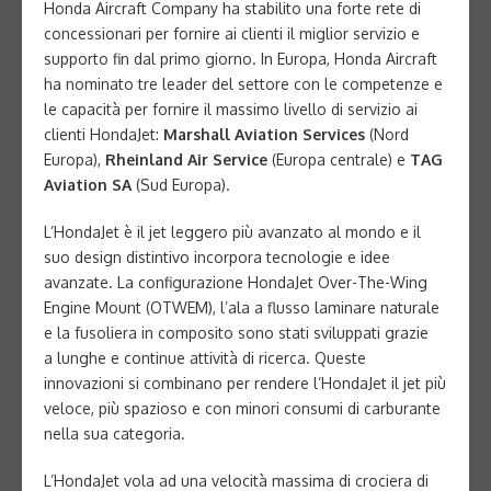
Honda Aircraft Company ha stabilito una forte rete di
concessionari per fornire ai clienti il miglior servizio e
supporto fin dal primo giorno. In Europa, Honda Aircraft
ha nominato tre leader del settore con le competenze e
le capacità per fornire il massimo livello di servizio ai
clienti HondaJet:
Marshall Aviation Services
(Nord
Europa),
Rheinland Air Service
(Europa centrale) e
TAG
Aviation SA
(Sud Europa).
L’HondaJet è il jet leggero più avanzato al mondo e il
suo design distintivo incorpora tecnologie e idee
avanzate. La configurazione HondaJet Over-The-Wing
Engine Mount (OTWEM), l’ala a flusso laminare naturale
e la fusoliera in composito sono stati sviluppati grazie
a lunghe e continue attività di ricerca. Queste
innovazioni si combinano per rendere l’HondaJet il jet più
veloce, più spazioso e con minori consumi di carburante
nella sua categoria.
L’HondaJet vola ad una velocità massima di crociera di