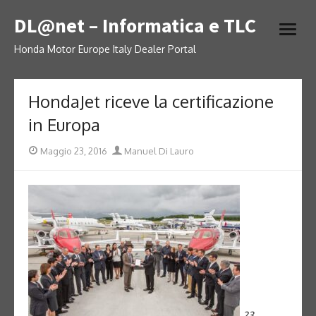
Skip
DL@net – Informatica e TLC
to
open
content
menu
Honda Motor Europe Italy Dealer Portal
HondaJet riceve la certificazione
in Europa
Posted
Author
Maggio 23, 2016
Manuel Di Lauro
on
23