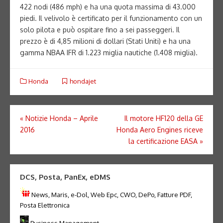
422 nodi (486 mph) e ha una quota massima di 43.000
piedi. Il velivolo è certificato per il funzionamento con un
solo pilota e può ospitare fino a sei passeggeri. Il
prezzo è di 4,85 milioni di dollari (Stati Uniti) e ha una
gamma NBAA IFR di 1.223 miglia nautiche (1.408 miglia).
Honda
hondajet
Navigazione
«
Notizie Honda – Aprile
Il motore HF120 della GE
2016
Honda Aero Engines riceve
articoli
la certificazione EASA
»
DCS, Posta, PanEx, eDMS
News, Maris, e-Dol, Web Epc, CWO, DePo, Fatture PDF,
Posta Elettronica