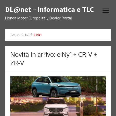
Skip
DL@net – Informatica e TLC
to
open
content
menu
Honda Motor Europe Italy Dealer Portal
TAG ARCHIVES:
E:NY1
Novità in arrivo: e:Ny1 + CR-V +
ZR-V