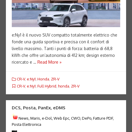
e:Ny1 è il nuovo SUV compatto totalmente elettrico che
fonde una guida sportiva e precisa con il confort di
livello massimo. Tanti i punti di forza: batteria di 68,8
kWh che offre un’autonomia di 412 km; design esterno
ricercato e …
Read More »
CR-V
,
e:Ny1
,
Honda
,
ZR-V
CR-V
,
e:Ny1
,
Full Hybrid
,
honda
,
ZR-V
DCS, Posta, PanEx, eDMS
News, Maris, e-Dol, Web Epc, CWO, DePo, Fatture PDF,
Posta Elettronica