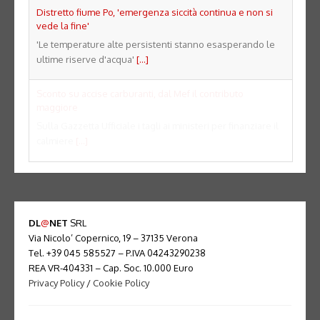
Distretto fiume Po, 'emergenza siccità continua e non si
vede la fine'
'Le temperature alte persistenti stanno esasperando le
ultime riserve d'acqua'
[...]
Sconto su accise carburanti, dal Mef il contributo
maggiore
Sulla Gazzetta Ufficiale i tagli ai ministeri per finanziare il
calmiere
[...]
DL
@
NET
SRL
Via Nicolo’ Copernico, 19 – 37135 Verona
Tel. +39 045 585527 – P.IVA 04243290238
REA VR-404331 – Cap. Soc. 10.000 Euro
Privacy Policy
/
Cookie Policy