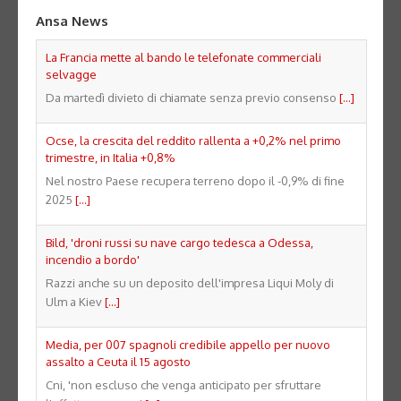
Ansa News
La Francia mette al bando le telefonate commerciali
selvagge
Da martedì divieto di chiamate senza previo consenso
[...]
Ocse, la crescita del reddito rallenta a +0,2% nel primo
trimestre, in Italia +0,8%
Nel nostro Paese recupera terreno dopo il -0,9% di fine
2025
[...]
Bild, 'droni russi su nave cargo tedesca a Odessa,
incendio a bordo'
Razzi anche su un deposito dell'impresa Liqui Moly di
Ulm a Kiev
[...]
Media, per 007 spagnoli credibile appello per nuovo
assalto a Ceuta il 15 agosto
Cni, 'non escluso che venga anticipato per sfruttare