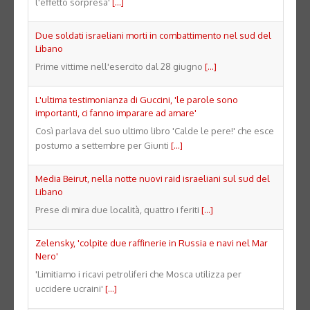
l'effetto sorpresa'
[...]
Due soldati israeliani morti in combattimento nel sud del
Libano
Prime vittime nell'esercito dal 28 giugno
[...]
L'ultima testimonianza di Guccini, 'le parole sono
importanti, ci fanno imparare ad amare'
Così parlava del suo ultimo libro 'Calde le pere!' che esce
postumo a settembre per Giunti
[...]
Media Beirut, nella notte nuovi raid israeliani sul sud del
Libano
Prese di mira due località, quattro i feriti
[...]
Zelensky, 'colpite due raffinerie in Russia e navi nel Mar
Nero'
'Limitiamo i ricavi petroliferi che Mosca utilizza per
uccidere ucraini'
[...]