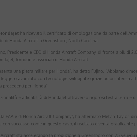
HondaJet
ha ricevuto il certificato di omologazione da parte dell’Amm
de di Honda Aircraft a Greensboro, North Carolina.
no, Presidente e CEO di Honda Aircraft Company, di fronte a più di 2.
aJet, fornitori e associati di Honda Aircraft.
esenta una pietra miliare per Honda”, ha detto Fujino. “Abbiamo dimo
 leggero avanzato con tecnologie sviluppate grazie ad un’intensa att
za precedenti per Honda”.
onalità e affidabilità di HondaJet attraverso rigorosi test a terra e d
 FAA e di Honda Aircraft Company”, ha affermato Melvin Taylor, diretto
con successo come in questo caso, il risultato diventa gratificante per
Aircraft sta accelerando la produzione a Greensboro con 25 velivoli ne