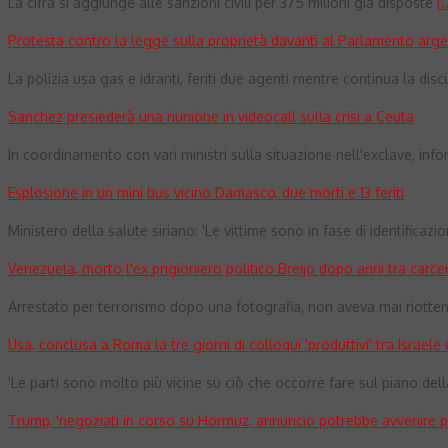
La cifra si aggiunge alle sanzioni civili per 375 milioni già disposte
[.
Protesta contro la legge sulla proprietà davanti al Parlamento argen
La polizia usa gas e idranti, feriti due agenti mentre continua la di
Sanchez presiederà una riunione in videocall sulla crisi a Ceuta
In coordinamento con vari ministri sulla situazione nell'exclave, in
Esplosione in un mini bus vicino Damasco, due morti e 13 feriti
Ministero della salute siriano: 'Le vittime sono in fase di identificazi
Venezuela, morto l'ex prigioniero politico Breijo dopo anni tra carcer
Arrestato per terrorismo dopo una fotografia, non aveva mai riotten
Usa, conclusa a Roma la tre giorni di colloqui 'produttivi' tra Israele
'Le parti sono molto più vicine su ciò che occorre fare sul piano del
Trump, 'negoziati in corso su Hormuz, annuncio potrebbe avvenire p