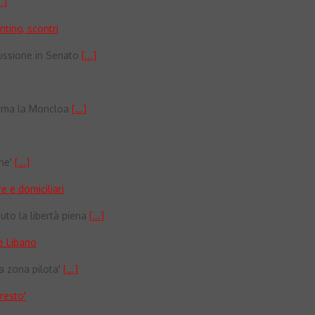
..]
tino, scontri
scussione in Senato
[...]
forma la Moncloa
[...]
one'
[...]
e e domiciliari
uto la libertà piena
[...]
 e Libano
la zona pilota'
[...]
resto'