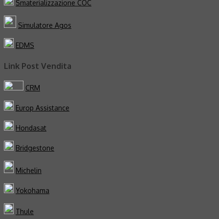
Smaterializzazione COC
Simulatore Agos
EDMS
Link Post Vendita
CRM
Europ Assistance
Hondasat
Bridgestone
Michelin
Yokohama
Thule