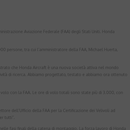
inistrazione Aviazione Federale (FAA) degli Stati Uniti. Honda
000 persone, tra cui l’amministratore della FAA, Michael Huerta,
strato che Honda Aircraft è una nuova società attiva nel mondo
ività di ricerca. Abbiamo progettato, testato e abbiamo ora ottenuto
i volo con la FAA. Le ore di volo totali sono state più di 3.000, con
re dell’Ufficio della FAA per la Certificazione dei Velivoli ad
 tutti”.
lle fasi finali della catena di montaggio. La forza lavoro di Honda