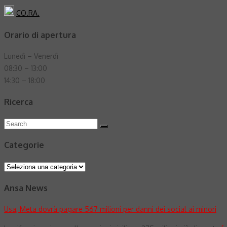
CO.RA.
Orario di apertura
Lunedì – Venerdì
08:30 – 13:00
14:30 – 18:00
Ricerca
Search
Search
for:
Categorie
Categorie
Ansa News
Usa, Meta dovrà pagare 567 milioni per danni dei social ai minori