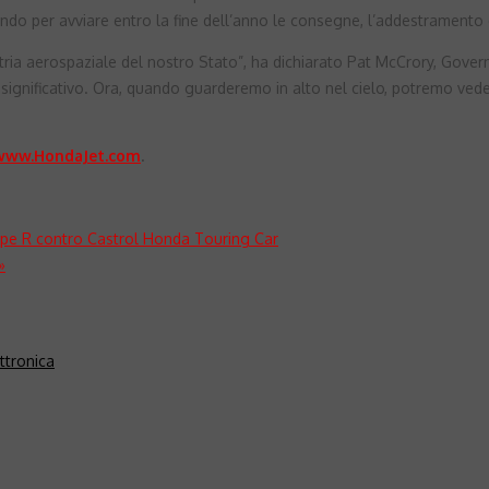
do per avviare entro la fine dell’anno le consegne, l’addestramento dei
ria aerospaziale del nostro Stato”, ha dichiarato Pat McCrory, Governa
 significativo. Ora, quando guarderemo in alto nel cielo, potremo vede
www.HondaJet.com
.
pe R contro Castrol Honda Touring Car
»
ttronica