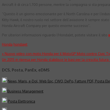
Aircraft è di circa 1.700 persone, mentre la compagnia si sta preparan
“Questo è un giorno emozionante per il North Carolina e per l’indust
Kitty Hawk, il nostro ruolo nel settore dell’aviazione è sempre stato
Honda Aircraft Company per questo enorme successo”.
Per ulteriori informazioni riguardo l’HondaJet, potete visitare il sito
Honda
hondajet
Navigazione
«
Nuovo video con moto Honda per il MotoGP Moto contro Civic Ty
Un 2015 in ripresa per Honda stabilisce le basi per la crescita futura
articoli
DCS, Posta, PanEx, eDMS
News, Maris, e-Dol, Web Epc, CWO, DePo, Fatture PDF, Posta Ele
Business Management
Posta Elettronica