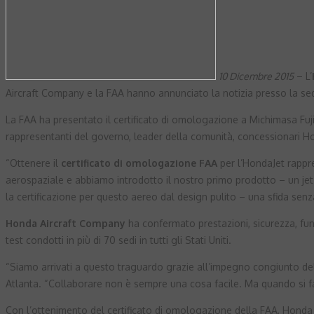
10 Dicembre 2015
– L’
Aircraft Company e la FAA hanno annunciato la notizia presso la se
La FAA ha presentato il certificato di omologazione a Michimasa Fuji
rappresentanti del governo, leader della comunità, concessionari Hond
“Ottenere il
certificato di omologazione FAA
per l’HondaJet rappr
aerospaziale e abbiamo introdotto il nostro primo prodotto – un jet
la certificazione per questo aereo dal design pulito – una sfida sen
Honda Aircraft Company
ha confermato prestazioni, sicurezza, funzi
test condotti in più di 70 sedi in tutti gli Stati Uniti.
“Siamo arrivati a questo traguardo grazie all’impegno congiunto della
Atlanta. “Collaborare non è sempre una cosa facile. Ma quando si fa 
Con l’ottenimento del certificato di omologazione della FAA, Honda 