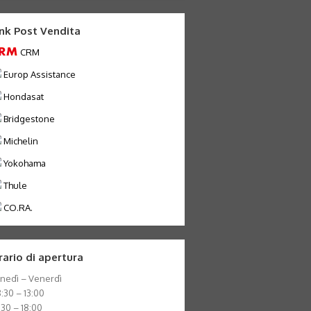
ink Post Vendita
CRM
Europ Assistance
Hondasat
Bridgestone
Michelin
Yokohama
Thule
CO.RA.
rario di apertura
nedì – Venerdì
:30 – 13:00
:30 – 18:00