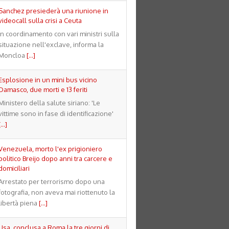
Sanchez presiederà una riunione in
videocall sulla crisi a Ceuta
In coordinamento con vari ministri sulla
situazione nell'exclave, informa la
Moncloa
[...]
Esplosione in un mini bus vicino
Damasco, due morti e 13 feriti
Ministero della salute siriano: 'Le
vittime sono in fase di identificazione'
[...]
Venezuela, morto l'ex prigioniero
politico Breijo dopo anni tra carcere e
domiciliari
Arrestato per terrorismo dopo una
fotografia, non aveva mai riottenuto la
libertà piena
[...]
Usa, conclusa a Roma la tre giorni di