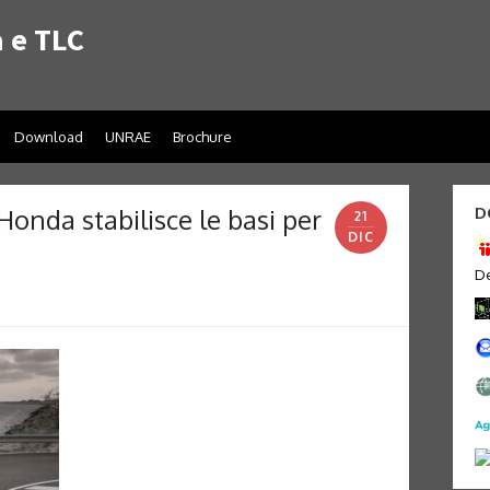
 e TLC
Download
UNRAE
Brochure
Honda stabilisce le basi per
D
21
DIC
De