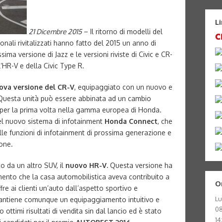
L
21 Dicembre 2015
– Il ritorno di modelli del
nali rivitalizzati hanno fatto del 2015 un anno di
ima versione di Jazz e le versioni riviste di Civic e CR-
l’HR-V e della Civic Type R.
ova versione del CR-V
, equipaggiato con un nuovo e
 Questa unità può essere abbinata ad un cambio
 per la prima volta nella gamma europea di Honda.
 del nuovo sistema di infotainment
Honda Connect
, che
lle funzioni di infotainment di prossima generazione e
hone.
to da un altro SUV, il
nuovo HR-V.
Questa versione ha
mento che la casa automobilistica aveva contribuito a
O
fre ai clienti un’auto dall’aspetto sportivo e
Lu
ntiene comunque un equipaggiamento intuitivo e
08
o ottimi risultati di vendita sin dal lancio ed è stato
14