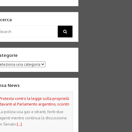
icerca
arch
Search
:
ategorie
tegorie
nsa News
Protesta contro la legge sulla proprietà
davanti al Parlamento argentino, scontri
La polizia usa gas e idranti, feriti due
agenti mentre continua la discussione
in Senato
[...]