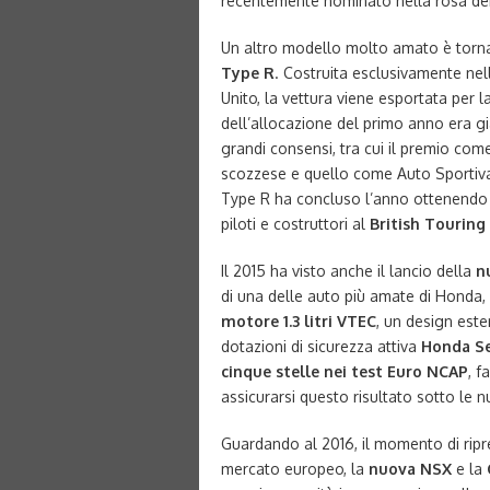
recentemente nominato nella rosa dei
Un altro modello molto amato è torn
Type R
. Costruita esclusivamente ne
Unito, la vettura viene esportata per
dell’allocazione del primo anno era gi
grandi consensi, tra cui il premio com
scozzese e quello come Auto Sportiva
Type R ha concluso l’anno ottenendo i 
piloti e costruttori al
British Tourin
Il 2015 ha visto anche il lancio della
n
di una delle auto più amate di Honda,
motore 1.3 litri VTEC
, un design est
dotazioni di sicurezza attiva
Honda S
cinque stelle nei test Euro NCAP
, f
assicurarsi questo risultato sotto le n
Guardando al 2016, il momento di ripres
mercato europeo, la
nuova NSX
e la