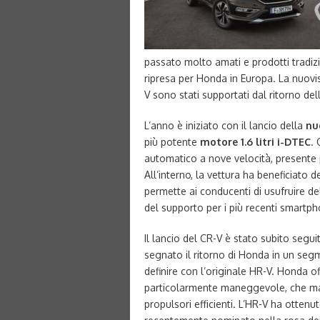
passato molto amati e prodotti tradizio
ripresa per Honda in Europa. La nuoviss
V sono stati supportati dal ritorno del
L’anno è iniziato con il lancio della
nu
più potente
motore 1.6 litri i-DTEC
.
automatico a nove velocità, presente
All’interno, la vettura ha beneficiato
permette ai conducenti di usufruire de
del supporto per i più recenti smartp
Il lancio del CR-V è stato subito segui
segnato il ritorno di Honda in un seg
definire con l’originale HR-V. Honda of
particolarmente maneggevole, che ma
propulsori efficienti. L’HR-V ha ottenut