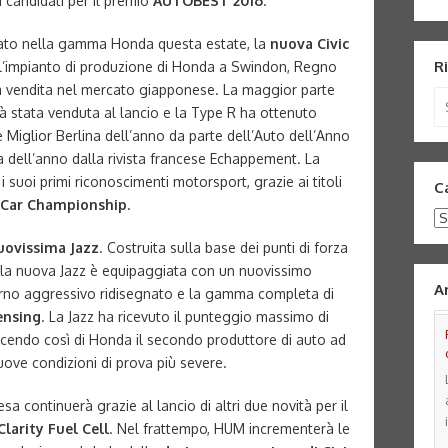
 candidati per il premio
AUTOBEST 2016
.
ato nella gamma Honda questa estate, la
nuova Civic
R
ll’impianto di produzione di Honda a Swindon, Regno
 la vendita nel mercato giapponese. La maggior parte
Se
à stata venduta al lancio e la Type R ha ottenuto
for
e Miglior Berlina dell’anno da parte dell’Auto dell’Anno
 dell’anno dalla rivista francese Echappement. La
suoi primi riconoscimenti motorsport, grazie ai titoli
C
g Car Championship
.
Ca
uovissima Jazz
. Costruita sulla base dei punti di forza
 la nuova Jazz è equipaggiata con un nuovissimo
A
erno aggressivo ridisegnato e la gamma completa di
ensing
. La Jazz ha ricevuto il punteggio massimo di
acendo così di Honda il secondo produttore di auto ad
uove condizioni di prova più severe.
a continuerà grazie al lancio di altri due novità per il
Clarity Fuel Cell
. Nel frattempo, HUM incrementerà le