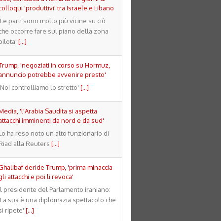
colloqui 'produttivi' tra Israele e Libano
'Le parti sono molto più vicine su ciò
che occorre fare sul piano della zona
pilota'
[...]
Trump, 'negoziati in corso su Hormuz,
annuncio potrebbe avvenire presto'
'Noi controlliamo lo stretto'
[...]
Media, 'l'Arabia Saudita si aspetta
attacchi imminenti da nord e da sud'
Lo ha reso noto un alto funzionario di
Riad alla Reuters
[...]
Ghalibaf deride Trump, 'prima minaccia
gli attacchi e poi li revoca'
Il presidente del Parlamento iraniano:
'La sua è una diplomazia spettacolo che
si ripete'
[...]