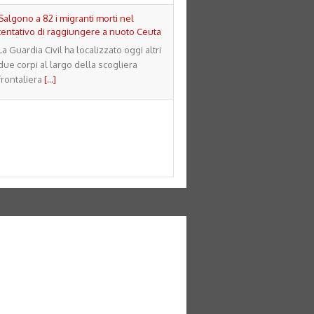
Salgono a 82 i migranti morti nel
tentativo di raggiungere a nuoto Ceuta
La Guardia Civil ha localizzato oggi altri
due corpi al largo della scogliera
frontaliera
[...]
Usa, Meta dovrà pagare 567 milioni per
danni dei social ai minori
La cifra si aggiunge alle sanzioni civili
per 375 milioni già disposte
[...]