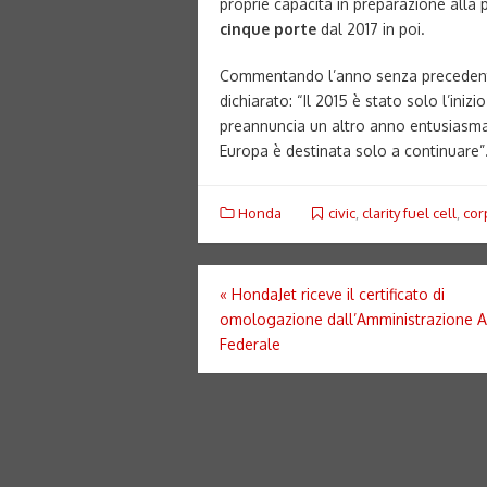
proprie capacità in preparazione alla
cinque porte
dal 2017 in poi.
Commentando l’anno senza precedenti 
dichiarato: “Il 2015 è stato solo l’ini
preannuncia un altro anno entusiasman
Europa è destinata solo a continuare”
Honda
civic
,
clarity fuel cell
,
cor
Navigazione
«
HondaJet riceve il certificato di
omologazione dall’Amministrazione A
articoli
Federale