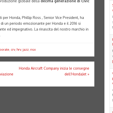
 produzione globale della
decima generazione di Civic
per Honda, Phillip Ross , Senior Vice President, ha
zio di un periodo emozionante per Honda e il 2016 si
te ed impegnativo. La rinascita del nostro marchio in
.
porate
,
crv
,
hrv
,
jazz
,
nsx
Honda Aircraft Company inizia le consegne
viazione
dell’HondaJet
»