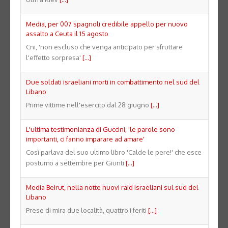
Media, per 007 spagnoli credibile appello per nuovo
assalto a Ceuta il 15 agosto
Cni, 'non escluso che venga anticipato per sfruttare
l'effetto sorpresa'
[...]
Due soldati israeliani morti in combattimento nel sud del
Libano
Prime vittime nell'esercito dal 28 giugno
[...]
L'ultima testimonianza di Guccini, 'le parole sono
importanti, ci fanno imparare ad amare'
Così parlava del suo ultimo libro 'Calde le pere!' che esce
postumo a settembre per Giunti
[...]
Media Beirut, nella notte nuovi raid israeliani sul sud del
Libano
Prese di mira due località, quattro i feriti
[...]