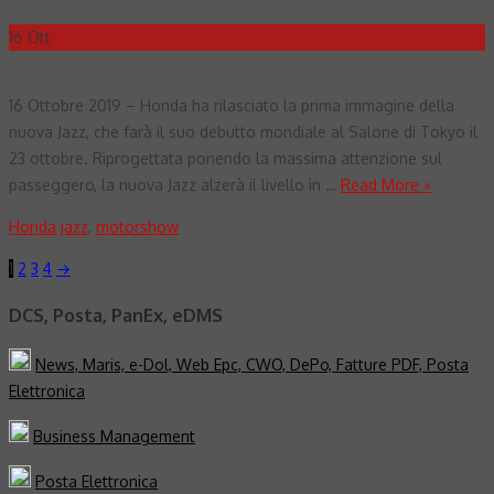
16
Ott
16 Ottobre 2019 – Honda ha rilasciato la prima immagine della
nuova Jazz, che farà il suo debutto mondiale al Salone di Tokyo il
23 ottobre. Riprogettata ponendo la massima attenzione sul
passeggero, la nuova Jazz alzerà il livello in …
Read More »
Honda
jazz
,
motorshow
Paginazione
1
2
3
4
→
degli
DCS, Posta, PanEx, eDMS
articoli
News, Maris, e-Dol, Web Epc, CWO, DePo, Fatture PDF, Posta
Elettronica
Business Management
Posta Elettronica