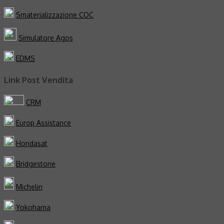
Smaterializzazione COC
Simulatore Agos
EDMS
Link Post Vendita
CRM
Europ Assistance
Hondasat
Bridgestone
Michelin
Yokohama