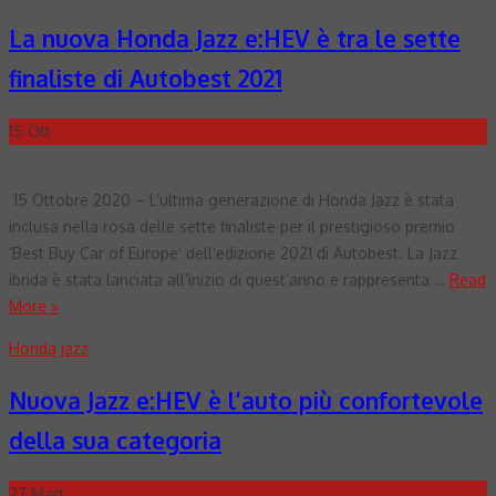
La nuova Honda Jazz e:HEV è tra le sette
finaliste di Autobest 2021
15
Ott
15 Ottobre 2020 – L’ultima generazione di Honda Jazz è stata
inclusa nella rosa delle sette finaliste per il prestigioso premio
‘Best Buy Car of Europe’ dell’edizione 2021 di Autobest. La Jazz
ibrida è stata lanciata all’inizio di quest’anno e rappresenta …
Read
More »
Honda
jazz
Nuova Jazz e:HEV è l’auto più confortevole
della sua categoria
27
Mag