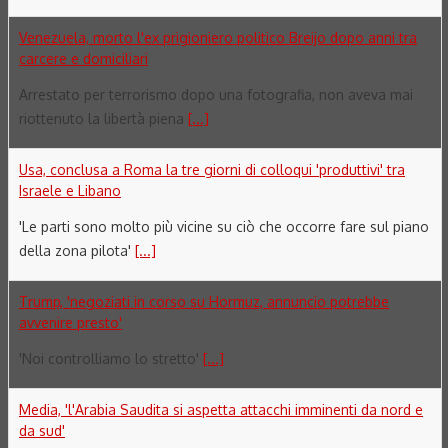
Venezuela, morto l'ex prigioniero politico Breijo dopo anni tra
carcere e domiciliari
Arrestato per terrorismo dopo una fotografia, non aveva mai
riottenuto la libertà piena
[...]
Usa, conclusa a Roma la tre giorni di colloqui 'produttivi' tra
Israele e Libano
'Le parti sono molto più vicine su ciò che occorre fare sul piano
della zona pilota'
[...]
Trump, 'negoziati in corso su Hormuz, annuncio potrebbe
avvenire presto'
'Noi controlliamo lo stretto'
[...]
Media, 'l'Arabia Saudita si aspetta attacchi imminenti da nord e
da sud'