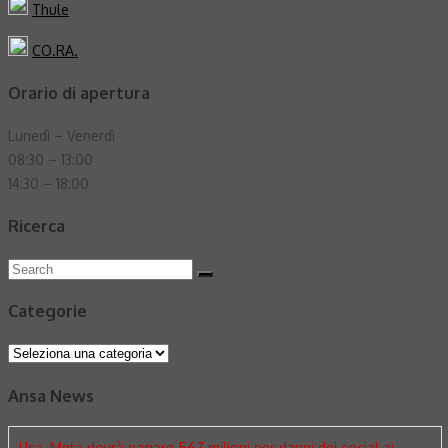
Thule
CO.RA.
Orario di apertura
Lunedì – Venerdì
08:30 – 13:00
14:30 – 18:00
Ricerca
Search
Search
for:
Categorie
Categorie
Ansa News
Usa, Meta dovrà pagare 567 milioni per danni dei social ai