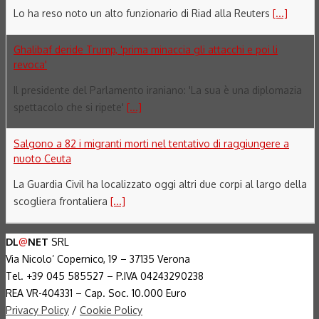
Lo ha reso noto un alto funzionario di Riad alla Reuters
[...]
Ghalibaf deride Trump, 'prima minaccia gli attacchi e poi li
revoca'
Il presidente del Parlamento iraniano: 'La sua è una diplomazia
spettacolo che si ripete'
[...]
Salgono a 82 i migranti morti nel tentativo di raggiungere a
nuoto Ceuta
La Guardia Civil ha localizzato oggi altri due corpi al largo della
scogliera frontaliera
[...]
DL
@
NET
SRL
Via Nicolo’ Copernico, 19 – 37135 Verona
Tel. +39 045 585527 – P.IVA 04243290238
REA VR-404331 – Cap. Soc. 10.000 Euro
Privacy Policy
/
Cookie Policy