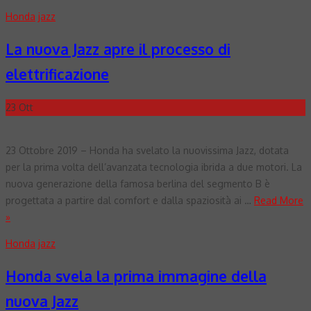
Honda
jazz
La nuova Jazz apre il processo di
elettrificazione
23
Ott
23 Ottobre 2019 – Honda ha svelato la nuovissima Jazz, dotata
per la prima volta dell’avanzata tecnologia ibrida a due motori. La
nuova generazione della famosa berlina del segmento B è
progettata a partire dal comfort e dalla spaziosità ai …
Read More
»
Honda
jazz
Honda svela la prima immagine della
nuova Jazz