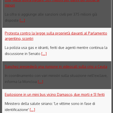
minori
La cifra si aggiunge alle sanzioni civili per 375 milioni già
disposte
[...]
Protesta contro la legge sulla proprietà davanti al Parlamento
argentino, scontri
La polizia usa gas e idranti, feriti due agenti mentre continua la
discussione in Senato
[...]
Sanchez presiederà una riunione in videocall sulla crisi a Ceuta
In coordinamento con vari ministri sulla situazione nell'exclave,
informa la Moncloa
[...]
Esplosione in un mini bus vicino Damasco, due morti e 13 feriti
Ministero della salute siriano: 'Le vittime sono in fase di
identificazione'
[...]