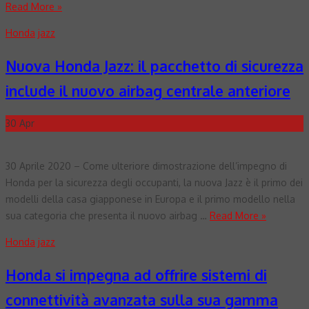
Read More »
Honda
jazz
Nuova Honda Jazz: il pacchetto di sicurezza
include il nuovo airbag centrale anteriore
30
Apr
30 Aprile 2020 – Come ulteriore dimostrazione dell’impegno di
Honda per la sicurezza degli occupanti, la nuova Jazz è il primo dei
modelli della casa giapponese in Europa e il primo modello nella
sua categoria che presenta il nuovo airbag …
Read More »
Honda
jazz
Honda si impegna ad offrire sistemi di
connettività avanzata sulla sua gamma