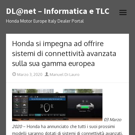
Skip
DL@net – Informatica e TLC
to
open
content
menu
Honda Motor Europe Italy Dealer Portal
Honda si impegna ad offrire
sistemi di connettività avanzata
sulla sua gamma europea
Posted
Author
Marzo 3, 2020
Manuel Di Lauro
on
03 Marzo
2020
– Honda ha annunciato che tutti i suoi prossimi
modelli saranno dotati di sistemi di connettività avanzati.