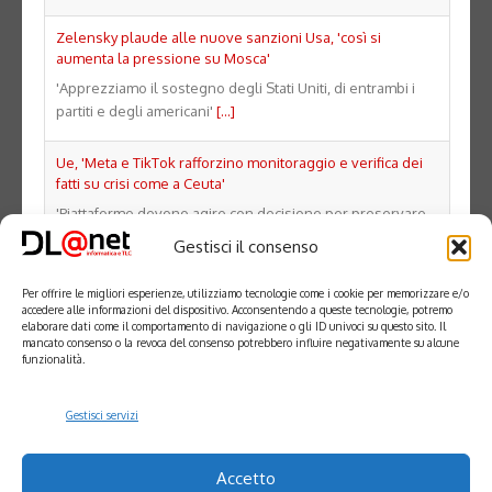
Zelensky plaude alle nuove sanzioni Usa, 'così si
aumenta la pressione su Mosca'
'Apprezziamo il sostegno degli Stati Uniti, di entrambi i
partiti e degli americani'
[...]
Ue, 'Meta e TikTok rafforzino monitoraggio e verifica dei
fatti su crisi come a Ceuta'
'Piattaforme devono agire con decisione per preservare
l'integrità dello spazio digitale'
[...]
Gestisci il consenso
Raid russi su Kiev, tre morti tra cui un bambino vicino alla
Per offrire le migliori esperienze, utilizziamo tecnologie come i cookie per memorizzare e/o
capitale
accedere alle informazioni del dispositivo. Acconsentendo a queste tecnologie, potremo
elaborare dati come il comportamento di navigazione o gli ID univoci su questo sito. Il
Due ondate di attacchi, esplosioni avvertite anche a
mancato consenso o la revoca del consenso potrebbero influire negativamente su alcune
Dnipro
[...]
funzionalità.
Gestisci servizi
Accetto
DL
@
NET
SRL