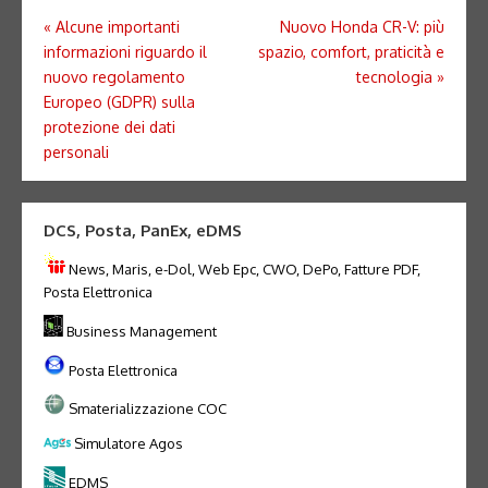
Navigazione
«
Alcune importanti
Nuovo Honda CR-V: più
informazioni riguardo il
spazio, comfort, praticità e
articoli
nuovo regolamento
tecnologia
»
Europeo (GDPR) sulla
protezione dei dati
personali
DCS, Posta, PanEx, eDMS
News, Maris, e-Dol, Web Epc, CWO, DePo, Fatture PDF,
Posta Elettronica
Business Management
Posta Elettronica
Smaterializzazione COC
Simulatore Agos
EDMS