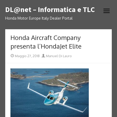
Skip
DL@net – Informatica e TLC
to
open
content
menu
Honda Motor Europe Italy Dealer Portal
Honda Aircraft Company
presenta l’HondaJet Elite
Posted
Author
Maggio 27, 2018
Manuel Di Lauro
on