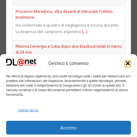
Processo Maradona, sfila davanti al tribunale l'ultimo
testimone
Ha confermato il quadro di negligenza e incuria durante
la degenza del campione argentino
[...]
Ritorna l'energia a Cuba dopo due blackout totali in meno
di 24 ore
Il governo riconosce cause strutturali della crisi e
Gestisci il consenso
obsolescenza delle infrastrutture
[...]
Per offrire le migliori esperienze, utilizziamo tecnologie come i cookie per memorizzare e/o
Tennis: ancora problemi al polso, Alcaraz salta il Masters
accedere alle informazioni del dispositivo. Acconsentendo a queste tecnologie, potremo
elaborare dati come il comportamento di navigazione o gli ID univoci su questo sito. Il
1000 di Cincinnati
mancato consenso o la revoca del consenso potrebbero influire negativamente su alcune
Lo spagnolo n.2 al mondo ora guarda agli Us Open
[...]
funzionalità.
Gestisci servizi
Accetto
DL
@
NET
SRL
Via Nicolo’ Copernico, 19 – 37135 Verona