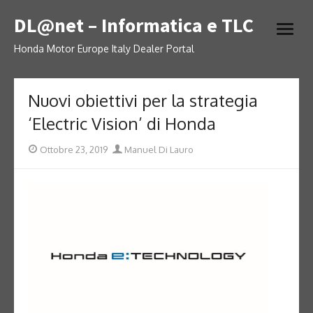
Skip
DL@net – Informatica e TLC
to
open
content
menu
Honda Motor Europe Italy Dealer Portal
Nuovi obiettivi per la strategia
‘Electric Vision’ di Honda
Posted
Author
Ottobre 23, 2019
Manuel Di Lauro
on