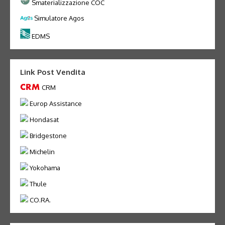
Smaterializzazione COC
Simulatore Agos
EDMS
Link Post Vendita
CRM
Europ Assistance
Hondasat
Bridgestone
Michelin
Yokohama
Thule
CO.RA.