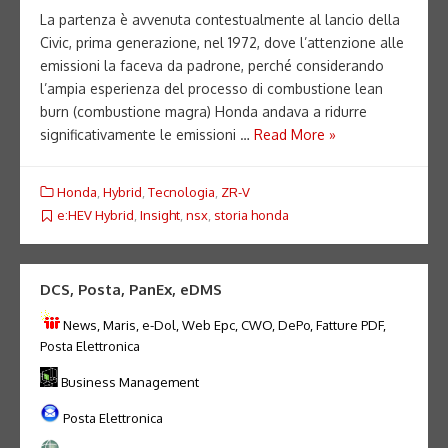
La partenza è avvenuta contestualmente al lancio della
Civic, prima generazione, nel 1972, dove l’attenzione alle
emissioni la faceva da padrone, perché considerando
l’ampia esperienza del processo di combustione lean
burn (combustione magra) Honda andava a ridurre
significativamente le emissioni …
Read More »
Honda
,
Hybrid
,
Tecnologia
,
ZR-V
e:HEV Hybrid
,
Insight
,
nsx
,
storia honda
DCS, Posta, PanEx, eDMS
News, Maris, e-Dol, Web Epc, CWO, DePo, Fatture PDF,
Posta Elettronica
Business Management
Posta Elettronica