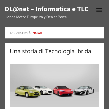
Skip
DL@net – Informatica e TLC
to
open
content
menu
Honda Motor Europe Italy Dealer Portal
TAG ARCHIVES:
INSIGHT
Una storia di Tecnologia ibrida