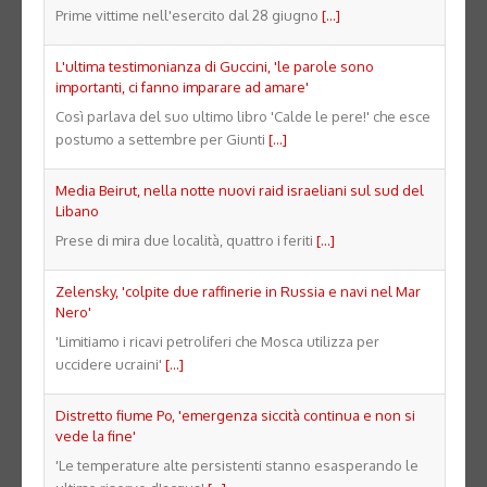
Prime vittime nell'esercito dal 28 giugno
[...]
L'ultima testimonianza di Guccini, 'le parole sono
importanti, ci fanno imparare ad amare'
Così parlava del suo ultimo libro 'Calde le pere!' che esce
postumo a settembre per Giunti
[...]
Media Beirut, nella notte nuovi raid israeliani sul sud del
Libano
Prese di mira due località, quattro i feriti
[...]
Zelensky, 'colpite due raffinerie in Russia e navi nel Mar
Nero'
'Limitiamo i ricavi petroliferi che Mosca utilizza per
uccidere ucraini'
[...]
Distretto fiume Po, 'emergenza siccità continua e non si
vede la fine'
'Le temperature alte persistenti stanno esasperando le