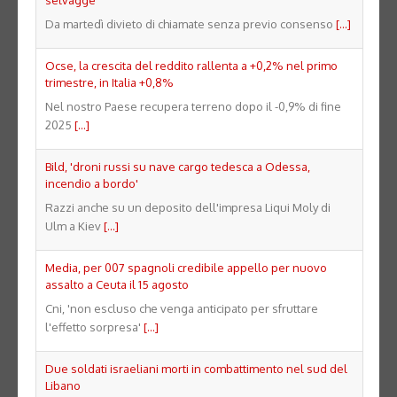
selvagge
Da martedì divieto di chiamate senza previo consenso
[...]
Ocse, la crescita del reddito rallenta a +0,2% nel primo
trimestre, in Italia +0,8%
Nel nostro Paese recupera terreno dopo il -0,9% di fine
2025
[...]
Bild, 'droni russi su nave cargo tedesca a Odessa,
incendio a bordo'
Razzi anche su un deposito dell'impresa Liqui Moly di
Ulm a Kiev
[...]
Media, per 007 spagnoli credibile appello per nuovo
assalto a Ceuta il 15 agosto
Cni, 'non escluso che venga anticipato per sfruttare
l'effetto sorpresa'
[...]
Due soldati israeliani morti in combattimento nel sud del
Libano