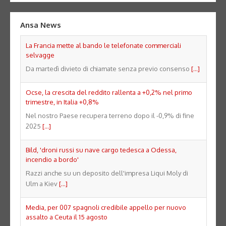
Ansa News
La Francia mette al bando le telefonate commerciali
selvagge
Da martedì divieto di chiamate senza previo consenso
[...]
Ocse, la crescita del reddito rallenta a +0,2% nel primo
trimestre, in Italia +0,8%
Nel nostro Paese recupera terreno dopo il -0,9% di fine
2025
[...]
Bild, 'droni russi su nave cargo tedesca a Odessa,
incendio a bordo'
Razzi anche su un deposito dell'impresa Liqui Moly di
Ulm a Kiev
[...]
Media, per 007 spagnoli credibile appello per nuovo
assalto a Ceuta il 15 agosto