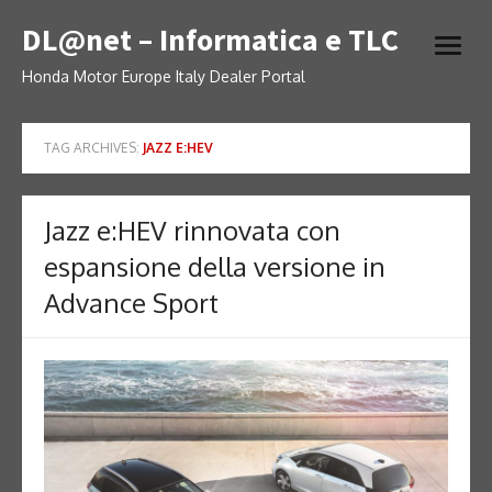
Skip
DL@net – Informatica e TLC
to
open
content
menu
Honda Motor Europe Italy Dealer Portal
TAG ARCHIVES:
JAZZ E:HEV
Jazz e:HEV rinnovata con
espansione della versione in
Advance Sport