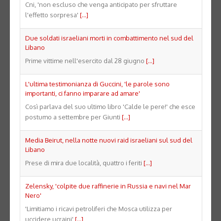
Cni, 'non escluso che venga anticipato per sfruttare
l'effetto sorpresa'
[...]
Due soldati israeliani morti in combattimento nel sud del
Libano
Prime vittime nell'esercito dal 28 giugno
[...]
L'ultima testimonianza di Guccini, 'le parole sono
importanti, ci fanno imparare ad amare'
Così parlava del suo ultimo libro 'Calde le pere!' che esce
postumo a settembre per Giunti
[...]
Media Beirut, nella notte nuovi raid israeliani sul sud del
Libano
Prese di mira due località, quattro i feriti
[...]
Zelensky, 'colpite due raffinerie in Russia e navi nel Mar
Nero'
'Limitiamo i ricavi petroliferi che Mosca utilizza per
uccidere ucraini'
[...]