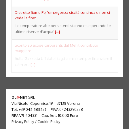
Distretto fiume Po, 'emergenza siccità continua e non si
vede la fine'
'Le temperature alte persistenti stanno esasperando le
ultime riserve d'acqua'
[...]
Sconto su accise carburanti, dal Mef il contributo
maggiore
Sulla Gazzetta Ufficiale i tagli ai ministeri per finanziare il
calmiere
[...]
DL
@
NET
SRL
Via Nicolo’ Copernico, 19 – 37135 Verona
Tel. +39 045 585527 – P.IVA 04243290238
REA VR-404331 – Cap. Soc. 10.000 Euro
Privacy Policy
/
Cookie Policy