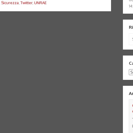
,
Sicurezza
,
Twitter
,
UNRAE
14
R
Se
for
C
Ca
A