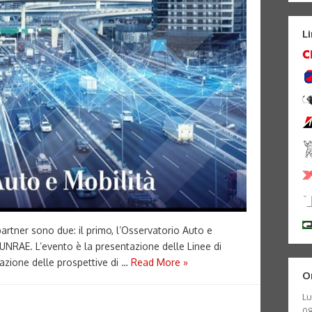
L
partner sono due: il primo, l’Osservatorio Auto e
: UNRAE. L’evento è la presentazione delle Linee di
azione delle prospettive di …
Read More »
O
Lu
08