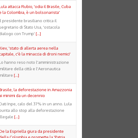
Lula attacca Rubio, 'odia il Brasile, Cuba
e la Colombia, è un bolsonarista'
Il presidente brasiliano critica il
segretario di Stato Usa, 'ostacola
dialogo con Trump'
[...]
Kiev, 'stato di allerta aerea nella
capitale, c'è la minaccia di droni nemici'
Lo hanno reso noto l'amministrazione
militare della città e l'Aeronautica
militare
[...]
Brasile, la deforestazione in Amazzonia
ai minimi da un decennio
Dati Inpe, calo del 37% in un anno. Lula
punta allo stop alla deforestazione
illegale
[...]
De la Espriella giura da presidente
della Colombia e promette la 'Patria