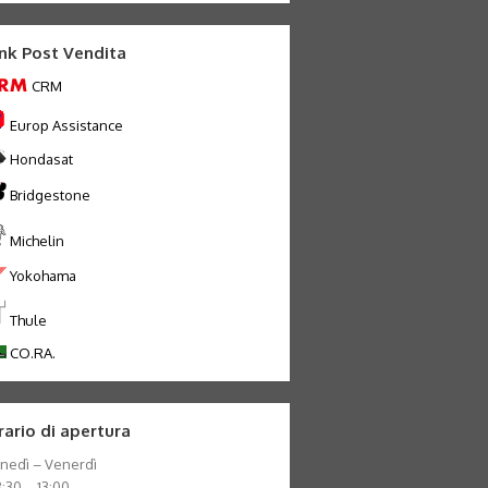
ink Post Vendita
CRM
Europ Assistance
Hondasat
Bridgestone
Michelin
Yokohama
Thule
CO.RA.
rario di apertura
nedì – Venerdì
:30 – 13:00