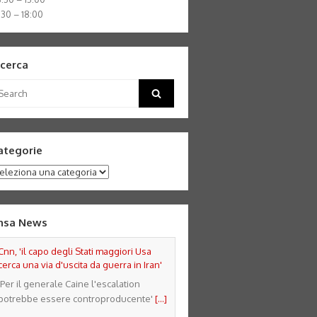
:30 – 18:00
icerca
arch
Search
:
ategorie
tegorie
nsa News
Cnn, 'il capo degli Stati maggiori Usa
cerca una via d'uscita da guerra in Iran'
'Per il generale Caine l'escalation
potrebbe essere controproducente'
[...]