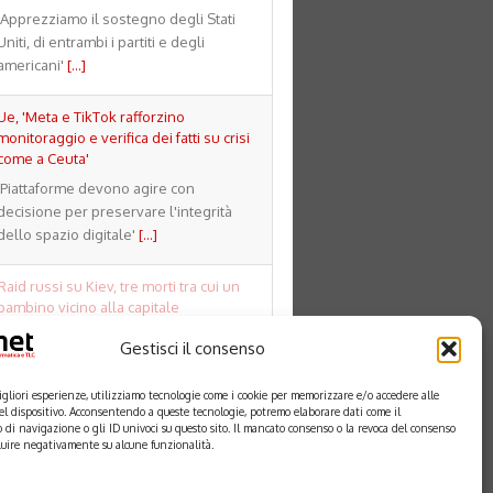
'Apprezziamo il sostegno degli Stati
Uniti, di entrambi i partiti e degli
americani'
[...]
Ue, 'Meta e TikTok rafforzino
monitoraggio e verifica dei fatti su crisi
come a Ceuta'
'Piattaforme devono agire con
decisione per preservare l'integrità
dello spazio digitale'
[...]
Raid russi su Kiev, tre morti tra cui un
bambino vicino alla capitale
Due ondate di attacchi, esplosioni
Gestisci il consenso
avvertite anche a Dnipro
[...]
migliori esperienze, utilizziamo tecnologie come i cookie per memorizzare e/o accedere alle
el dispositivo. Acconsentendo a queste tecnologie, potremo elaborare dati come il
di navigazione o gli ID univoci su questo sito. Il mancato consenso o la revoca del consenso
luire negativamente su alcune funzionalità.