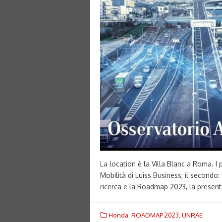
La location è la Villa Blanc a Roma. I 
Mobilità di Luiss Business; il secondo
ricerca e la Roadmap 2023, la present
Honda
,
ROADMAP 2023
,
UNRAE