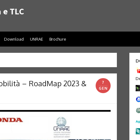
 e TLC
Download
UNRAE
Brochure
D
De
obilità – RoadMap 2023 &
7
GEN