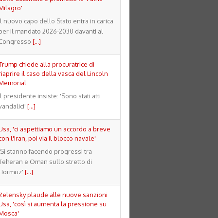
Milagro'
Il nuovo capo dello Stato entra in carica
per il mandato 2026-2030 davanti al
Congresso
[...]
Trump chiede alla procuratrice di
riaprire il caso della vasca del Lincoln
Memorial
Il presidente insiste: 'Sono stati atti
vandalici'
[...]
Usa, 'ci aspettiamo un accordo a breve
con l'Iran, poi via il blocco navale'
'Si stanno facendo progressi tra
Teheran e Oman sullo stretto di
Hormuz'
[...]
Zelensky plaude alle nuove sanzioni
Usa, 'così si aumenta la pressione su
Mosca'