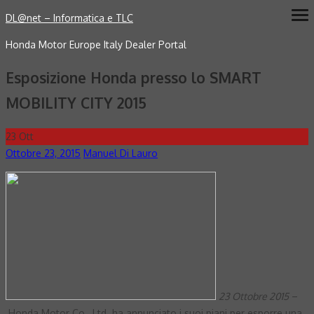
Skip
DL@net – Informatica e TLC
ope
me
to
Honda Motor Europe Italy Dealer Portal
content
Esposizione Honda presso lo SMART
MOBILITY CITY 2015
23
Ott
Posted
Author
Ottobre 23, 2015
Manuel Di Lauro
on
23 Ottobre 2015
–
Honda Motor Co., Ltd. ha annunciato i suoi piani per esporre una