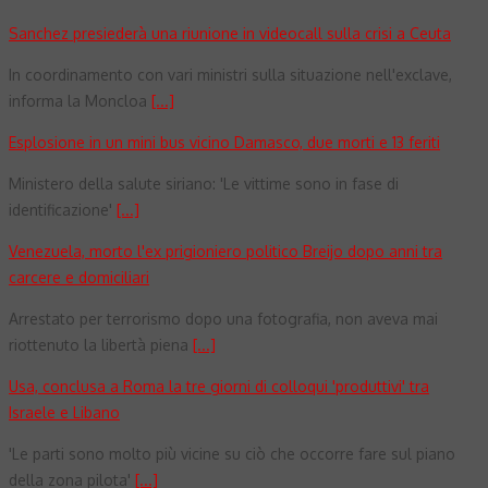
Sanchez presiederà una riunione in videocall sulla crisi a Ceuta
In coordinamento con vari ministri sulla situazione nell'exclave,
informa la Moncloa
[...]
Esplosione in un mini bus vicino Damasco, due morti e 13 feriti
Ministero della salute siriano: 'Le vittime sono in fase di
identificazione'
[...]
Venezuela, morto l'ex prigioniero politico Breijo dopo anni tra
carcere e domiciliari
Arrestato per terrorismo dopo una fotografia, non aveva mai
riottenuto la libertà piena
[...]
Usa, conclusa a Roma la tre giorni di colloqui 'produttivi' tra
Israele e Libano
'Le parti sono molto più vicine su ciò che occorre fare sul piano
della zona pilota'
[...]