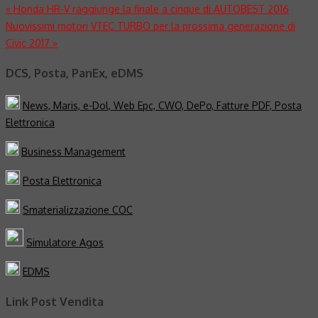
Navigazione
«
Honda HR-V raggiunge la finale a cinque di AUTOBEST 2016
Nuovissimi motori VTEC TURBO per la prossima generazione di
articoli
Civic 2017
»
DCS, Posta, PanEx, eDMS
News, Maris, e-Dol, Web Epc, CWO, DePo, Fatture PDF, Posta
Elettronica
Business Management
Posta Elettronica
Smaterializzazione COC
Simulatore Agos
EDMS
Link Post Vendita