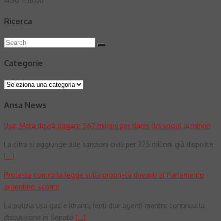
14:30 – 18:00
Ricerca
Search
Search
for:
Categorie
Categorie
Ansa News
Usa, Meta dovrà pagare 567 milioni per danni dei social ai minori
La cifra si aggiunge alle sanzioni civili per 375 milioni già disposte
[...]
Protesta contro la legge sulla proprietà davanti al Parlamento
argentino, scontri
La polizia usa gas e idranti, feriti due agenti mentre continua la
discussione in Senato
[...]