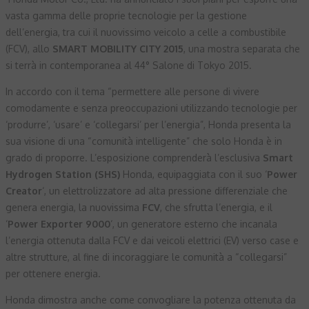
vasta gamma delle proprie tecnologie per la gestione
dell’energia, tra cui il nuovissimo veicolo a celle a combustibile
(FCV), allo
SMART MOBILITY CITY 2015
, una mostra separata che
si terrà in contemporanea al 44° Salone di Tokyo 2015.
In accordo con il tema “permettere alle persone di vivere
comodamente e senza preoccupazioni utilizzando tecnologie per
‘produrre’, ‘usare’ e ‘collegarsi’ per l’energia”, Honda presenta la
sua visione di una “comunità intelligente” che solo Honda è in
grado di proporre. L’esposizione comprenderà l’esclusiva
Smart
Hydrogen Station (SHS)
Honda, equipaggiata con il suo ‘
Power
Creator
‘, un elettrolizzatore ad alta pressione differenziale che
genera energia, la nuovissima
FCV
, che sfrutta l’energia, e il
‘
Power Exporter 9000
‘, un generatore esterno che incanala
l’energia ottenuta dalla FCV e dai veicoli elettrici (EV) verso case e
altre strutture, al fine di incoraggiare le comunità a “collegarsi”
per ottenere energia.
Honda dimostra anche come convogliare la potenza ottenuta da