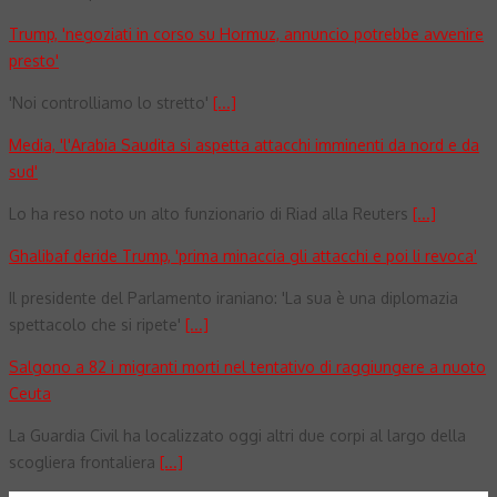
Trump, 'negoziati in corso su Hormuz, annuncio potrebbe avvenire
presto'
'Noi controlliamo lo stretto'
[...]
Media, 'l'Arabia Saudita si aspetta attacchi imminenti da nord e da
sud'
Lo ha reso noto un alto funzionario di Riad alla Reuters
[...]
Ghalibaf deride Trump, 'prima minaccia gli attacchi e poi li revoca'
Il presidente del Parlamento iraniano: 'La sua è una diplomazia
spettacolo che si ripete'
[...]
Salgono a 82 i migranti morti nel tentativo di raggiungere a nuoto
Ceuta
La Guardia Civil ha localizzato oggi altri due corpi al largo della
scogliera frontaliera
[...]