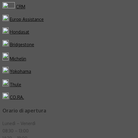
CRM
Europ Assistance
Hondasat
Bridgestone
Michelin
Yokohama
Thule
CO.RA.
Orario di apertura
Lunedì – Venerdì
08:30 – 13:00