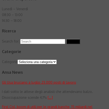
Lunedì – Venerdì
08:30 – 13:00
14:30 – 18:00
Ricerca
Search for:
Search
Categorie
Categorie
Ansa News
Gli Usa bruciano a luglio 23.000 posti di lavoro
I dati sotto le attese degli analisti che attendevano balzo.
Disoccupazione scende 4,1%
[...]
First Cisl, boom di utili per le grandi banche, 15 miliardi nel