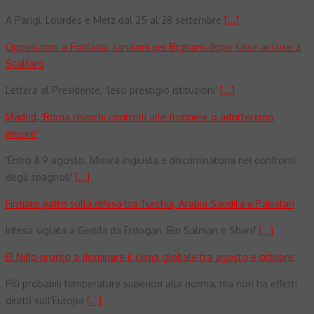
A Parigi, Lourdes e Metz dal 25 al 28 settembre
[...]
Opposizioni a Fontana, sanzioni per Bignami dopo false accuse a
Scalfaro
Lettera al Presidente, 'leso prestigio istituzioni'
[...]
Madrid, 'Roma revochi controlli alle frontiere o adotteremo
misure'
'Entro il 9 agosto. Misura ingiusta e discriminatoria nei confronti
degli spagnoli'
[...]
Firmato patto sulla difesa tra Turchia, Arabia Saudita e Pakistan
Intesa siglata a Gedda da Erdogan, Bin Salman e Sharif
[...]
El Niño pronto a dominare il clima globale tra agosto e ottobre
Più probabili temperature superiori alla norma, ma non ha effetti
diretti sull'Europa
[...]