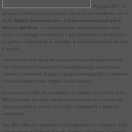
21 Giugno 2017
– Il
propulsore ibrido benzina-elettrico V6 da 3,5 litri Honda ha vinto il
titolo ‘
Miglior Nuovo Motore
’ ai
Premi Internazionali per il
Motore dell’Anno
. La manifestazione, presentata dalla rivista
Engine Technology International
, è alla diciannovesima edizione e
la giuria è composta da un pannello di esperti provenienti da tutto
il mondo.
I motori sono stati giudicati sulla base di diverse caratteristiche,
tra cui prestazioni, rumorosità, maneggevolezza, economia di
consumi e uniformità di guida. Il propulsore della NSX ha ottenuto
il riconoscimento come ‘Miglior Nuovo Motore’.
Lo scopo principale del programma di sviluppo del motore della
NSX era quello di creare il propulsore più avanzato e con le più
alte prestazioni al mondo, ma anche coinvolgente e facile da
controllare.
Una delle sfide più significative nel programma di sviluppo è stata
l’integrazione di elementi di guida elettrica per creare un veicolo