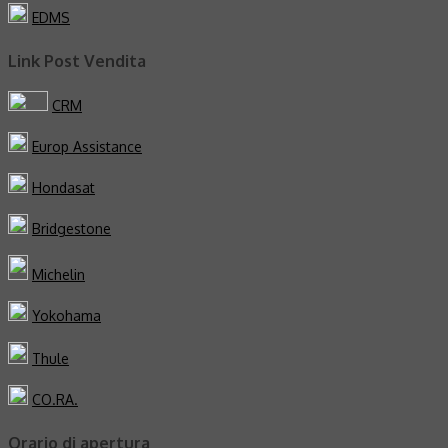
EDMS
Link Post Vendita
CRM
Europ Assistance
Hondasat
Bridgestone
Michelin
Yokohama
Thule
CO.RA.
Orario di apertura