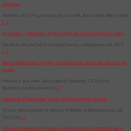
semestre
Aumento del 3,7% per Intesa Sp, Unicredit, Banco Bpm, Mps e Bper
[...]
Fs investe 2 miliardi per 19 nuovi treni alta velocità Parigi-Londra
Forniti da Hitachi Rail a Trenitalia France, collegamenti dal 2029
[...]
Borsa: Milano tiene (+0,4%) con l'Europa in attesa dei dati Usa sul
lavoro
Petrolio e gas calmi. Resta debole Stellantis (-2,7%) con
Bernstein, positiva Generali
[...]
I sindacati a Marcinelle, 'sia un monito perenne per tutti'
70 anni dalla tragedia in miniera, in Belgio le delegazioni di Cgil,
Cisl e Uil
[...]
Il Papa nel viaggio in Francia incontrerà anche le vittime di abusi