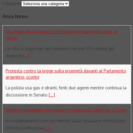
Categorie
Ansa News
Usa, Meta dovrà pagare 567 milioni per danni dei social ai
minori
La cifra si aggiunge alle sanzioni civili per 375 milioni già
disposte
[...]
Protesta contro la legge sulla proprietà davanti al Parlamento
argentino, scontri
La polizia usa gas e idranti, feriti due agenti mentre continua la
discussione in Senato
[...]
Sanchez presiederà una riunione in videocall sulla crisi a Ceuta
In coordinamento con vari ministri sulla situazione nell'exclave,
informa la Moncloa
[...]