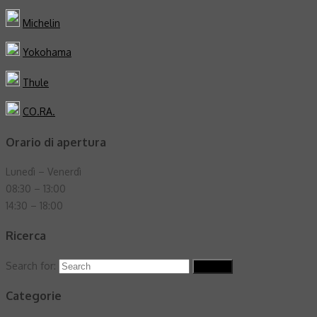
Michelin
Yokohama
Thule
CO.RA.
Orario di apertura
Lunedì – Venerdì
08:30 – 13:00
14:30 – 18:00
Ricerca
Search for:
Search
Categorie