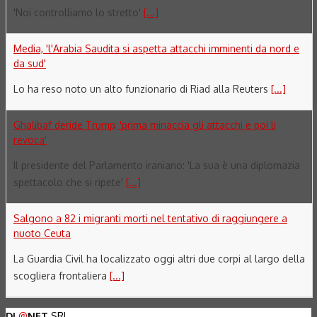
'Noi controlliamo lo stretto'
[...]
Media, 'l'Arabia Saudita si aspetta attacchi imminenti da nord e
da sud'
Lo ha reso noto un alto funzionario di Riad alla Reuters
[...]
Ghalibaf deride Trump, 'prima minaccia gli attacchi e poi li
revoca'
Il presidente del Parlamento iraniano: 'La sua è una diplomazia
spettacolo che si ripete'
[...]
Salgono a 82 i migranti morti nel tentativo di raggiungere a
nuoto Ceuta
La Guardia Civil ha localizzato oggi altri due corpi al largo della
scogliera frontaliera
[...]
DL
@
NET
SRL