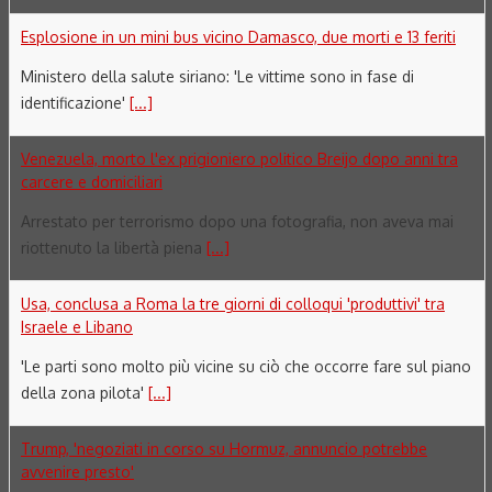
Esplosione in un mini bus vicino Damasco, due morti e 13 feriti
Ministero della salute siriano: 'Le vittime sono in fase di
identificazione'
[...]
Venezuela, morto l'ex prigioniero politico Breijo dopo anni tra
carcere e domiciliari
Arrestato per terrorismo dopo una fotografia, non aveva mai
riottenuto la libertà piena
[...]
Usa, conclusa a Roma la tre giorni di colloqui 'produttivi' tra
Israele e Libano
'Le parti sono molto più vicine su ciò che occorre fare sul piano
della zona pilota'
[...]
Trump, 'negoziati in corso su Hormuz, annuncio potrebbe
avvenire presto'