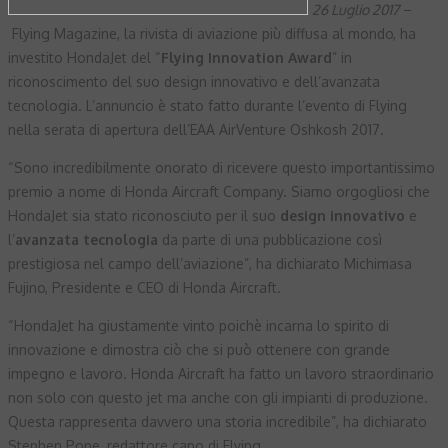
26 Luglio 2017
–
Flying Magazine, la rivista di aviazione più diffusa al mondo, ha
investito HondaJet del “
Flying Innovation Award
” in
riconoscimento del suo design innovativo e dell’avanzata
tecnologia. L’annuncio è stato fatto durante l’evento di Flying
nella serata di apertura dell’EAA AirVenture Oshkosh 2017.
“Sono incredibilmente onorato di ricevere questo importantissimo
premio a nome di Honda Aircraft Company. Siamo orgogliosi che
HondaJet sia stato riconosciuto per il suo
design innovativo
e
l’
avanzata tecnologia
da parte di una pubblicazione così
prestigiosa nel campo dell’aviazione”, ha dichiarato Michimasa
Fujino, Presidente e CEO di Honda Aircraft.
“HondaJet ha giustamente vinto poichè incarna lo spirito di
innovazione e dimostra ciò che si può ottenere con grande
impegno e lavoro. Honda Aircraft ha fatto un lavoro straordinario
non solo con questo jet ma anche con gli impianti di produzione.
Questa rappresenta davvero una storia incredibile”, ha dichiarato
Stephen Pope, redattore capo di Flying.