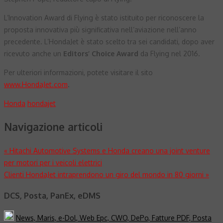
L’Innovation Award di Flying è stato istituito per riconoscere la
proposta innovativa più significativa nell’aviazione nell’anno
precedente. L’HondaJet è stato scelto tra sei candidati, dopo aver
ricevuto anche un
Editors’ Choice Award
da Flying nel 2016.
Per ulteriori informazioni, potete visitare il sito
www.HondaJet.com
.
Honda
hondajet
Navigazione articoli
«
Hitachi Automotive Systems e Honda creano una joint venture
per motori per i veicoli elettrici
Clienti HondaJet intraprendono un giro del mondo in 80 giorni
»
DCS, Posta, PanEx, eDMS
News, Maris, e-Dol, Web Epc, CWO, DePo, Fatture PDF, Posta