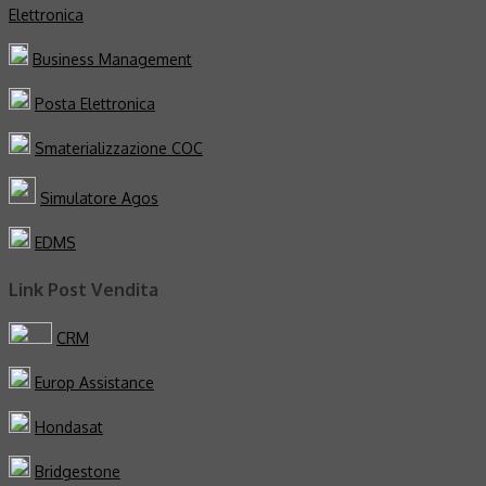
Elettronica
Business Management
Posta Elettronica
Smaterializzazione COC
Simulatore Agos
EDMS
Link Post Vendita
CRM
Europ Assistance
Hondasat
Bridgestone