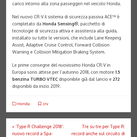
carico intorno alla zona passeggeri nel veicolo Honda.
Nel nuovo CR-V il sistema di sicurezza passiva ACE™ è
completato da
Honda Sensing
®, pacchetto di
tecnologie di sicurezza attiva e assistenza alla guida,
installato su tutte le versioni, che include Lane Keeping
Assist, Adaptive Cruise Control, Forward Collision
Warning e Collision Mitigation Braking System.
Le prime consegne del nuovissimo Honda CR-V in
Europa sono attese per l’autunno 2018, con motore
1.5
benzina TURBO VTEC
disponibile già dal lancio e
272
disponibili da inizio 2019.
Honda
crv
Navigazione
«
‘Type R Challenge 2018’:
Tre su tre per Type R:
nuovo record a Spa-
record anche sul circuito di
articoli