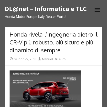
Skip
DL@net – Informatica e TLC
to
open
content
menu
Honda Motor Europe Italy Dealer Portal
Honda rivela l’ingegneria dietro il
CR-V più robusto, più sicuro e più
dinamico di sempre
Posted
Author
Giugno 27, 2018
Manuel Di Lauro
on