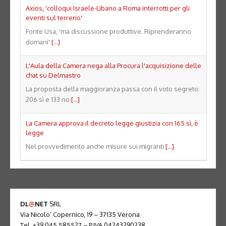
Axios, 'colloqui Israele-Libano a Roma interrotti per gli
eventi sul terreno'
Fonte Usa, 'ma discussione produttive. Riprenderanno
domani'
[...]
L'Aula della Camera nega alla Procura l'acquisizione delle
chat su Delmastro
La proposta della maggioranza passa con il voto segreto:
206 sì e 133 no
[...]
La Camera approva il decreto legge giustizia con 165 sì, è
legge
Nel provvedimento anche misure sui migranti
[...]
DL
@
NET
SRL
Via Nicolo’ Copernico, 19 – 37135 Verona
Tel. +39 045 585527 – P.IVA 04243290238