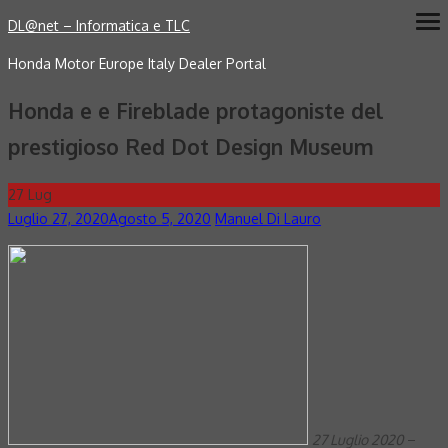
Skip
DL@net – Informatica e TLC
ope
me
to
Honda Motor Europe Italy Dealer Portal
content
Honda e e Fireblade protagoniste del
prestigioso Red Dot Design Museum
27
Lug
Posted
Author
Luglio 27, 2020
Agosto 5, 2020
Manuel Di Lauro
on
27 Luglio 2020
–