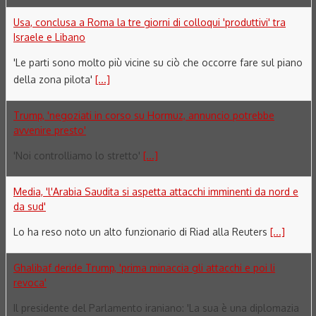
Usa, conclusa a Roma la tre giorni di colloqui 'produttivi' tra
Israele e Libano
'Le parti sono molto più vicine su ciò che occorre fare sul piano
della zona pilota'
[...]
Trump, 'negoziati in corso su Hormuz, annuncio potrebbe
avvenire presto'
'Noi controlliamo lo stretto'
[...]
Media, 'l'Arabia Saudita si aspetta attacchi imminenti da nord e
da sud'
Lo ha reso noto un alto funzionario di Riad alla Reuters
[...]
Ghalibaf deride Trump, 'prima minaccia gli attacchi e poi li
revoca'
Il presidente del Parlamento iraniano: 'La sua è una diplomazia