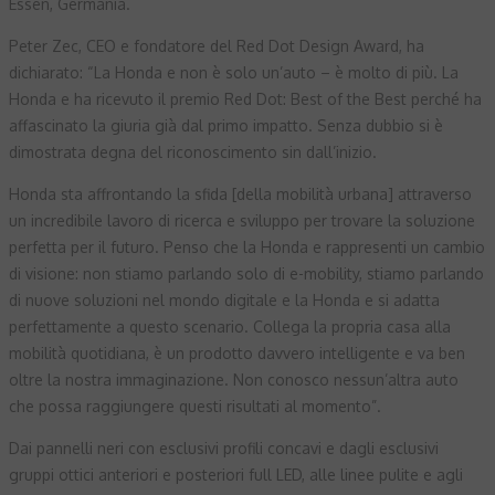
Essen, Germania.
Peter Zec, CEO e fondatore del Red Dot Design Award, ha
dichiarato: “La Honda e non è solo un’auto – è molto di più. La
Honda e ha ricevuto il premio Red Dot: Best of the Best perché ha
affascinato la giuria già dal primo impatto. Senza dubbio si è
dimostrata degna del riconoscimento sin dall’inizio.
Honda sta affrontando la sfida [della mobilità urbana] attraverso
un incredibile lavoro di ricerca e sviluppo per trovare la soluzione
perfetta per il futuro. Penso che la Honda e rappresenti un cambio
di visione: non stiamo parlando solo di e-mobility, stiamo parlando
di nuove soluzioni nel mondo digitale e la Honda e si adatta
perfettamente a questo scenario. Collega la propria casa alla
mobilità quotidiana, è un prodotto davvero intelligente e va ben
oltre la nostra immaginazione. Non conosco nessun’altra auto
che possa raggiungere questi risultati al momento”.
Dai pannelli neri con esclusivi profili concavi e dagli esclusivi
gruppi ottici anteriori e posteriori full LED, alle linee pulite e agli