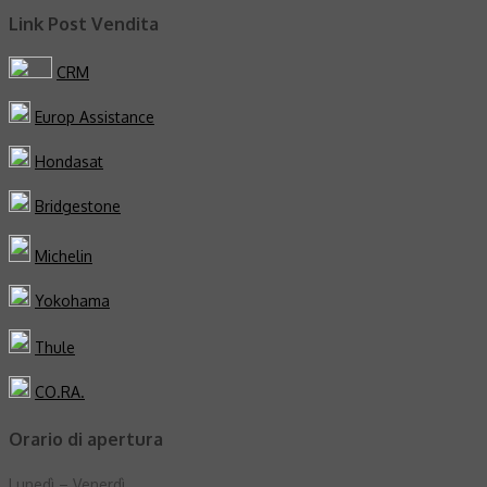
Link Post Vendita
CRM
Europ Assistance
Hondasat
Bridgestone
Michelin
Yokohama
Thule
CO.RA.
Orario di apertura
Lunedì – Venerdì