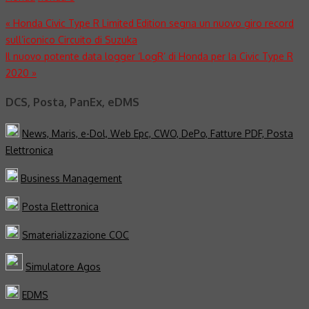
Navigazione
«
Honda Civic Type R Limited Edition segna un nuovo giro record
sull’iconico Circuito di Suzuka
articoli
Il nuovo potente data logger ‘LogR’ di Honda per la Civic Type R
2020
»
DCS, Posta, PanEx, eDMS
News, Maris, e-Dol, Web Epc, CWO, DePo, Fatture PDF, Posta
Elettronica
Business Management
Posta Elettronica
Smaterializzazione COC
Simulatore Agos
EDMS