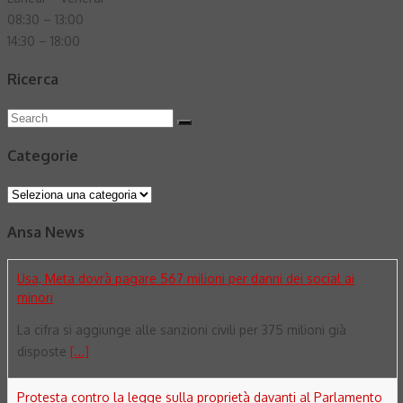
08:30 – 13:00
14:30 – 18:00
Ricerca
Search
Search
for:
Categorie
Categorie
Ansa News
Usa, Meta dovrà pagare 567 milioni per danni dei social ai
minori
La cifra si aggiunge alle sanzioni civili per 375 milioni già
disposte
[...]
Protesta contro la legge sulla proprietà davanti al Parlamento