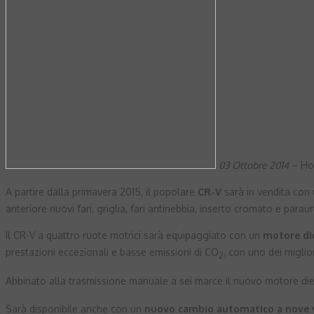
03 Ottobre 2014
– Hon
A partire dalla primavera 2015, il popolare
CR-V
sarà in vendita con
anteriore nuovi fari, griglia, fari antinebbia, inserto cromato e paraur
Il CR-V a quattro ruote motrici sarà equipaggiato con un
motore die
prestazioni eccezionali e basse emissioni di CO
, con uno dei miglio
2
Abbinato alla trasmissione manuale a sei marce il nuovo motore di
Sarà disponibile anche con un
nuovo cambio automatico a nove 