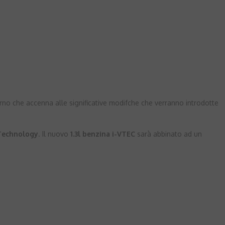
no che accenna alle significative modifche che verranno introdotte
Technology
. Il nuovo
1.3l benzina i-VTEC
sarà abbinato ad un