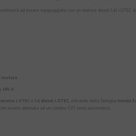
continuerà ad essere equipaggiato con un motore diesel 1.6l i-DTEC da
o motore
a,
HR-V
.
 benzina i-VTEC
e
1.6 diesel i-DTEC
, entrambi della famiglia
Honda E
anche essere abbinata ad un cambio CVT semi-automatico.