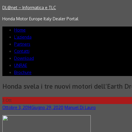
Skip
DL@net – Informatica e TLC
to
Honda Motor Europe Italy Dealer Portal
content
Home
L’azienda
Partners
Contatti
Download
UNRAE
Brochure
Honda svela i tre nuovi motori dell’Earth 
3
Ott
Posted
Author
Ottobre 3, 2014
Giugno 29, 2020
Manuel Di Lauro
on