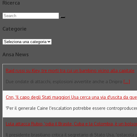
Ricerca
Search
Search
for:
Categorie
Categorie
Ansa News
Raid russi su Kiev, tre morti tra cui un bambino vicino alla capitale
Due ondate di attacchi, esplosioni avvertite anche a Dnipro
[...]
Cnn, 'il capo degli Stati maggiori Usa cerca una via d'uscita da guer
'Per il generale Caine l'escalation potrebbe essere controproduce
Lula attacca Rubio, 'odia il Brasile, Cuba e la Colombia, è un bolso
Il presidente brasiliano critica il segretario di Stato Usa, 'ostaco