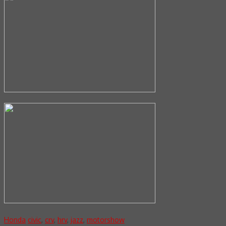
Honda
civic
,
crv
,
hrv
,
jazz
,
motorshow