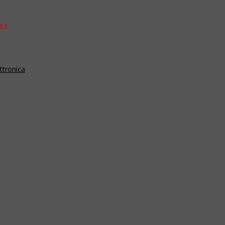
a
»
ttronica