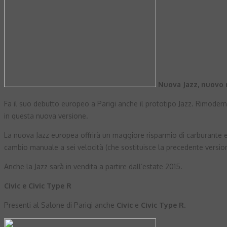
Nuova Jazz, nuovo
Fa il suo debutto europeo a Parigi anche il prototipo Jazz. Rimode
in questa nuova versione.
La nuova Jazz europea offrirà un maggiore risparmio di carburante e
cambio manuale a sei velocità (che sostituisce la precedente vers
Anche la Jazz sarà in vendita a partire dall’estate 2015.
Civic e Civic Type R
Presenti al Salone di Parigi anche
Civic
e
Civic Type R
.