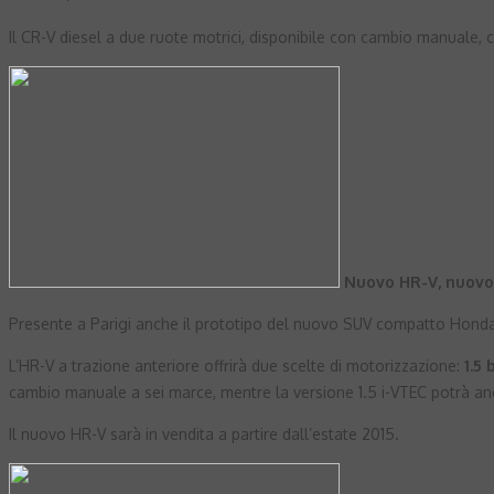
Il CR-V diesel a due ruote motrici, disponibile con cambio manuale, 
Nuovo HR-V, nuov
Presente a Parigi anche il prototipo del nuovo SUV compatto Hond
L’HR-V a trazione anteriore offrirà due scelte di motorizzazione:
1.5
cambio manuale a sei marce, mentre la versione 1.5 i-VTEC potrà 
Il nuovo HR-V sarà in vendita a partire dall’estate 2015.