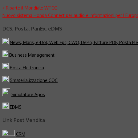
Navigazione
«
Riparte il Mondiale WTCC
Nuovo sistema Honda Connect per audio e informazioni per l’Europ
articoli
DCS, Posta, PanEx, eDMS
News, Maris, e-Dol, Web Epc, CWO, DePo, Fatture PDF, Posta Ele
Business Management
Posta Elettronica
Smaterializzazione COC
Simulatore Agos
EDMS
Link Post Vendita
CRM