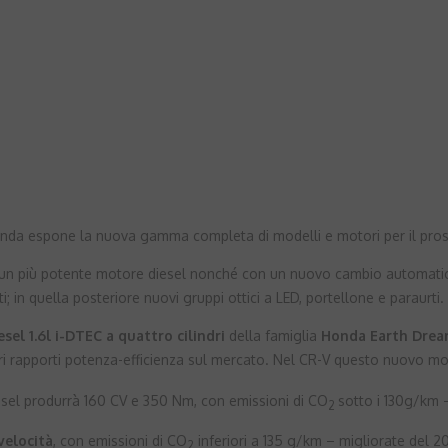
da espone la nuova gamma completa di modelli e motori per il prossi
 un più potente motore diesel nonché con un nuovo cambio automatico
ti; in quella posteriore nuovi gruppi ottici a LED, portellone e paraurti.
sel 1.6l i-DTEC a quattro cilindri
della famiglia
Honda Earth Dre
ri rapporti potenza-efficienza sul mercato. Nel CR-V questo nuovo moto
esel produrrà 160 CV e 350 Nm, con emissioni di CO
sotto i 130g/km 
2
velocità
, con emissioni di CO
inferiori a 135 g/km – migliorate del 2
2