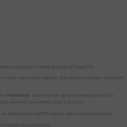
mo anno presso il Salone dell’Auto di Parigi 2014.
 a nove marce come optional. Stile esterno rinnovato: nella parte
ams Technology
. Questo motore di nuova generazione offrirà
re sostituirà il precedente diesel 2.2l i-DTEC.
– un miglioramento dell’11% rispetto alla versione precedente.
0% rispetto al predecessore.