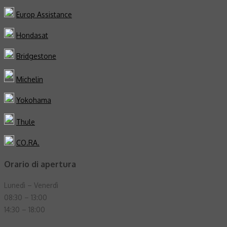
Europ Assistance
Hondasat
Bridgestone
Michelin
Yokohama
Thule
CO.RA.
Orario di apertura
Lunedì – Venerdì
08:30 – 13:00
14:30 – 18:00