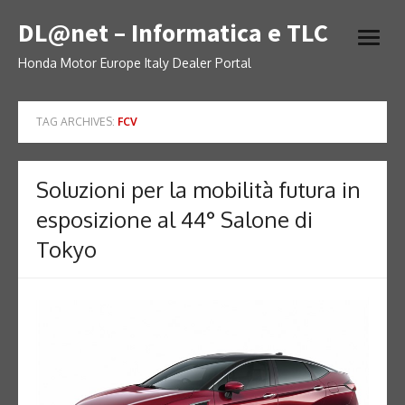
Skip
DL@net – Informatica e TLC
to
open
content
menu
Honda Motor Europe Italy Dealer Portal
TAG ARCHIVES:
FCV
Soluzioni per la mobilità futura in
esposizione al 44° Salone di
Tokyo