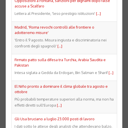
Opposizioni a Fontana, sanzioni per Bignami dopo false
accuse a Scalfaro
Lettera al Presidente, 'leso prestigio istituzioni'
[...]
Madrid, 'Roma revochi controlli alle frontiere o
adotteremo misure'
'Entro il 9 agosto. Misura ingiusta e discriminatoria nei
confronti degli spagnoli'
[...]
Firmato patto sulla difesa tra Turchia, Arabia Saudita e
Pakistan
Intesa siglata a Gedda da Erdogan, Bin Salman e Sharif
[...]
El Niño pronto a dominare il clima globale tra agosto e
ottobre
Più probabili temperature superiori alla norma, ma non ha
effetti diretti sull'Europa
[...]
Gli Usa bruciano a luglio 23.000 posti di lavoro
I dati sotto le attese degli analisti che attendevano balzo.