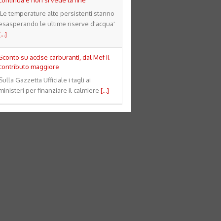
continua e non si vede la fine'
'Le temperature alte persistenti stanno
esasperando le ultime riserve d'acqua'
[...]
Sconto su accise carburanti, dal Mef il
contributo maggiore
Sulla Gazzetta Ufficiale i tagli ai
ministeri per finanziare il calmiere
[...]