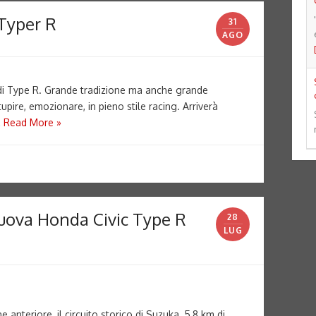
 Typer R
31
AGO
5 di Type R. Grande tradizione ma anche grande
tupire, emozionare, in pieno stile racing. Arriverà
…
Read More »
uova Honda Civic Type R
28
LUG
 anteriore, il circuito storico di Suzuka, 5,8 km di