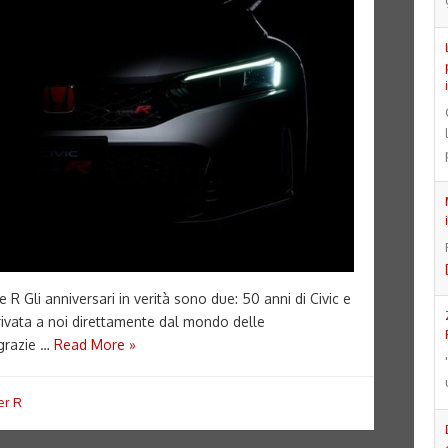
R Gli anniversari in verità sono due: 50 anni di Civic e
rivata a noi direttamente dal mondo delle
 grazie …
Read More »
er R