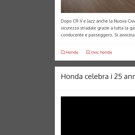
Dopo CR-V e Jazz anche la Nuova Civi
sicurezza stradale grazie a tutta la g
conducente e passeggero. Si avvicina 
Honda
civic
,
honda
Honda celebra i 25 ann