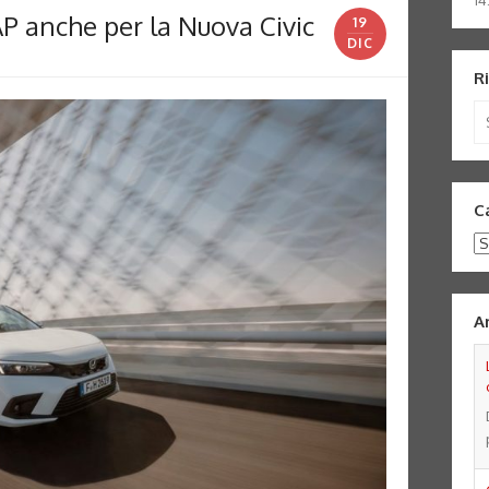
14
P anche per la Nuova Civic
19
DIC
R
Se
for
C
Ca
A