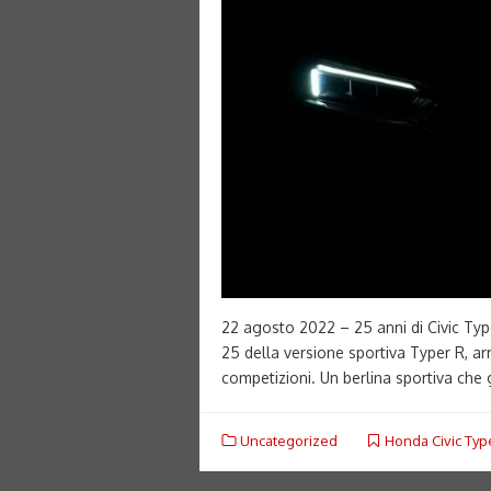
22 agosto 2022 – 25 anni di Civic Type 
25 della versione sportiva Typer R, ar
competizioni. Un berlina sportiva che
Uncategorized
Honda Civic Typ