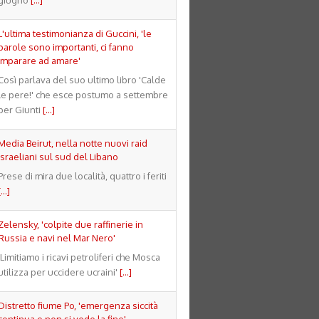
L'ultima testimonianza di Guccini, 'le
parole sono importanti, ci fanno
imparare ad amare'
Così parlava del suo ultimo libro 'Calde
le pere!' che esce postumo a settembre
per Giunti
[...]
Media Beirut, nella notte nuovi raid
israeliani sul sud del Libano
Prese di mira due località, quattro i feriti
[...]
Zelensky, 'colpite due raffinerie in
Russia e navi nel Mar Nero'
'Limitiamo i ricavi petroliferi che Mosca
utilizza per uccidere ucraini'
[...]
Distretto fiume Po, 'emergenza siccità