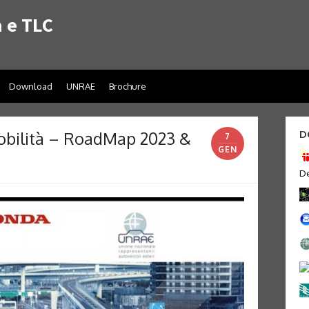
 e TLC
Download
UNRAE
Brochure
obilità – RoadMap 2023 &
D
7
GEN
De