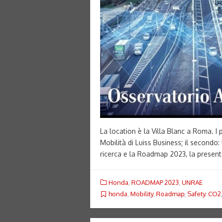
La location è la Villa Blanc a Roma. I 
Mobilità di Luiss Business; il secondo
ricerca e la Roadmap 2023, la present
Honda
,
ROADMAP 2023
,
UNRAE
honda
,
Mobility
,
Roadmap
,
Safety. CO2