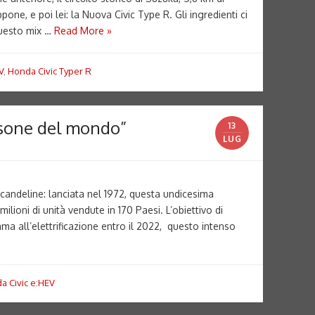
pone, e poi lei: la Nuova Civic Type R. Gli ingredienti ci
 questo mix …
Read More »
V
,
Honda Civic Typer R
ersone del mondo”
13
LUG
candeline: lanciata nel 1972, questa undicesima
lioni di unità vendute in 170 Paesi. L’obiettivo di
ma all’elettrificazione entro il 2022, questo intenso
a Civic e:HEV