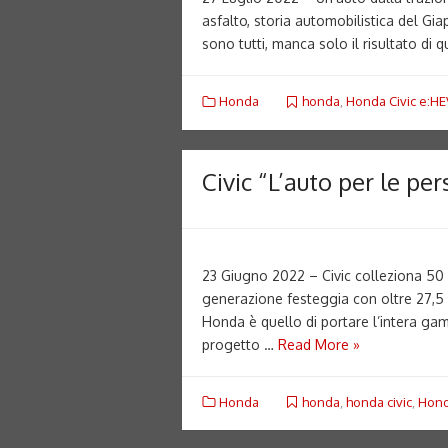
asfalto, storia automobilistica del Giap
sono tutti, manca solo il risultato di
Honda
honda
,
Honda Civic e:HE
Civic “L’auto per le p
23 Giugno 2022 – Civic colleziona 50 
generazione festeggia con oltre 27,5 mi
Honda è quello di portare l’intera gam
progetto …
Read More »
Honda
honda
,
honda civic
,
Hond