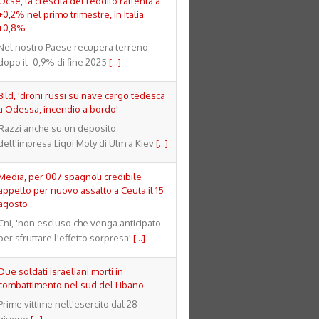
Ocse, la crescita del reddito rallenta a
+0,2% nel primo trimestre, in Italia
+0,8%
Nel nostro Paese recupera terreno
dopo il -0,9% di fine 2025
[...]
Bild, 'droni russi su nave cargo tedesca
a Odessa, incendio a bordo'
Razzi anche su un deposito
dell'impresa Liqui Moly di Ulm a Kiev
[...]
Media, per 007 spagnoli credibile
appello per nuovo assalto a Ceuta il 15
agosto
Cni, 'non escluso che venga anticipato
per sfruttare l'effetto sorpresa'
[...]
Due soldati israeliani morti in
combattimento nel sud del Libano
Prime vittime nell'esercito dal 28
giugno
[...]