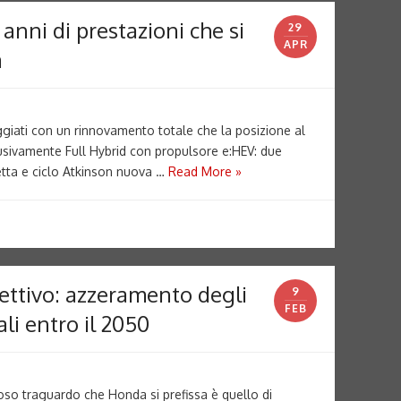
anni di prestazioni che si
29
APR
a
ggiati con un rinnovamento totale che la posizione al
lusivamente Full Hybrid con propulsore e:HEV: due
diretta e ciclo Atkinson nuova …
Read More »
ettivo: azzeramento degli
9
FEB
ali entro il 2050
o traguardo che Honda si prefissa è quello di