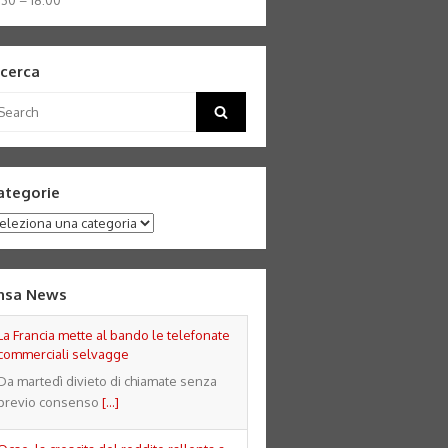
:30 – 18:00
icerca
arch
Search
:
ategorie
tegorie
nsa News
La Francia mette al bando le telefonate
commerciali selvagge
Da martedì divieto di chiamate senza
previo consenso
[...]